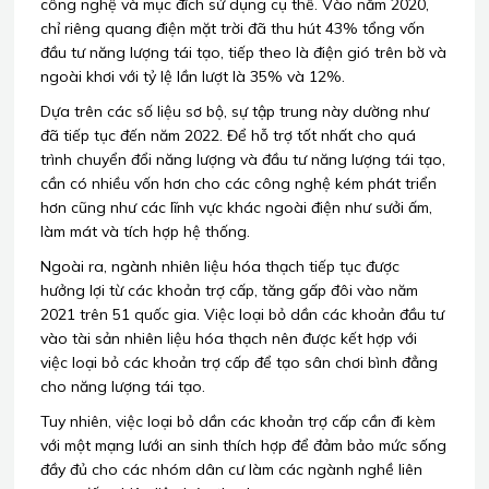
công nghệ và mục đích sử dụng cụ thể. Vào năm 2020,
chỉ riêng quang điện mặt trời đã thu hút 43% tổng vốn
đầu tư năng lượng tái tạo, tiếp theo là điện gió trên bờ và
ngoài khơi với tỷ lệ lần lượt là 35% và 12%.
Dựa trên các số liệu sơ bộ, sự tập trung này dường như
đã tiếp tục đến năm 2022. Để hỗ trợ tốt nhất cho quá
trình chuyển đổi năng lượng và đầu tư năng lượng tái tạo,
cần có nhiều vốn hơn cho các công nghệ kém phát triển
hơn cũng như các lĩnh vực khác ngoài điện như sưởi ấm,
làm mát và tích hợp hệ thống.
Ngoài ra, ngành nhiên liệu hóa thạch tiếp tục được
hưởng lợi từ các khoản trợ cấp, tăng gấp đôi vào năm
2021 trên 51 quốc gia. Việc loại bỏ dần các khoản đầu tư
vào tài sản nhiên liệu hóa thạch nên được kết hợp với
việc loại bỏ các khoản trợ cấp để tạo sân chơi bình đẳng
cho năng lượng tái tạo.
Tuy nhiên, việc loại bỏ dần các khoản trợ cấp cần đi kèm
với một mạng lưới an sinh thích hợp để đảm bảo mức sống
đầy đủ cho các nhóm dân cư làm các ngành nghề liên