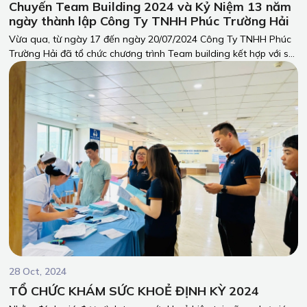
Chuyến Team Building 2024 và Kỷ Niệm 13 năm
ngày thành lập Công Ty TNHH Phúc Trường Hải
Vừa qua, từ ngày 17 đến ngày 20/07/2024 Công Ty TNHH Phúc
Trường Hải đã tổ chức chương trình Team building kết hợp với sự
kiện kỷ niệm 13 năm ngày thành lập công ty tại Phú Quốc - một
trong những hòn đảo xinh đẹp và nổi tiếng nhất Việt Nam.
Chuyến đi đã mang đến nhiều trải nghiệm đáng nhớ và đầy ý
nghĩa cho toàn thể nhân viên.
28 Oct, 2024
TỔ CHỨC KHÁM SỨC KHOẺ ĐỊNH KỲ 2024