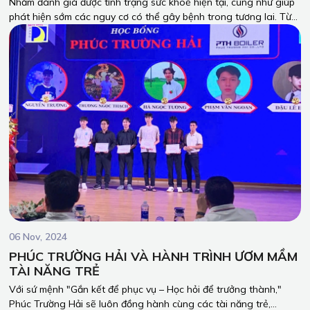
Nhằm đánh giá được tình trạng sức khoẻ hiện tại, cũng như giúp
phát hiện sớm các nguy cơ có thể gây bệnh trong tương lai. Từ
đó giúp người lao động có kế hoạch cho việc chăm sóc sức khoẻ
bản thân và yên tâm công tác. Ngày 25/10/2024 vừa qua, PTH
Boiler đã tổ chức Khám sức khoẻ định kỳ cho toàn bộ người lao
động tại Bệnh Viện Đa Khoa Đồng Nai 2.
06 Nov, 2024
PHÚC TRƯỜNG HẢI VÀ HÀNH TRÌNH ƯƠM MẦM
TÀI NĂNG TRẺ
Với sứ mệnh "Gắn kết để phục vụ – Học hỏi để trưởng thành,"
Phúc Trường Hải sẽ luôn đồng hành cùng các tài năng trẻ,