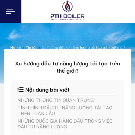
Home
Tin tức
Xu hướng đầu tư năng lượng tái tạo trên thế giới?
TIN TỨC
Xu hướng đầu tư năng lượng tái tạo trên
thế giới?
Nội dung bài viết
NHỮNG THÔNG TIN QUAN TRỌNG:
TÌNH HÌNH ĐẦU TƯ NĂNG LƯỢNG TÁI TẠO
TRÊN TOÀN CẦU
NHỮNG QUỐC GIA HÀNG ĐẦU TRONG VIỆC
ĐẦU TƯ NĂNG LƯỢNG