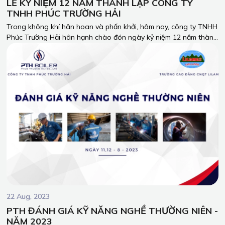
LỄ KỶ NIỆM 12 NĂM THÀNH LẬP CÔNG TY
TNHH PHÚC TRƯỜNG HẢI
Trong không khí hân hoan và phấn khởi, hôm nay, công ty TNHH
Phúc Trường Hải hân hạnh chào đón ngày kỷ niệm 12 năm thành
lập. Đây là cột mốc quan trọng, đáng tự hào trong hành trình
chinh phục thành công và đóng góp cho sự phát triển của
ngành công nghiệp lò hơi tại Việt Nam.
22 Aug, 2023
PTH ĐÁNH GIÁ KỸ NĂNG NGHỀ THƯỜNG NIÊN -
NĂM 2023