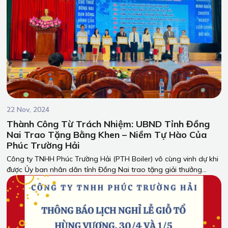
22 Nov, 2024
Thành Công Từ Trách Nhiệm: UBND Tỉnh Đồng
Nai Trao Tặng Bằng Khen – Niềm Tự Hào Của
Phúc Trường Hải
Công ty TNHH Phúc Trường Hải (PTH Boiler) vô cùng vinh dự khi
được Ủy ban nhân dân tỉnh Đồng Nai trao tặng giải thưởng
dành cho những doanh nghiệp thực hiện xuất sắc nghĩa vụ thuế
trong năm 2023.