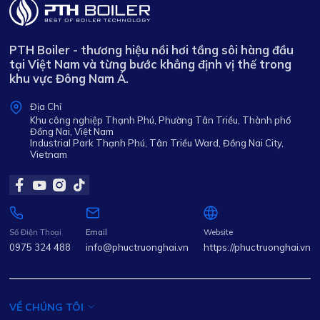
PTH Boiler - thương hiệu nồi hơi tầng sôi hàng đầu
tại Việt Nam và từng bước khẳng định vị thế trong
khu vực Đông Nam Á.
Địa Chỉ
Khu công nghiệp Thạnh Phú, Phường Tân Triều, Thành phố
Đồng Nai, Việt Nam
Industrial Park Thạnh Phú, Tân Triều Ward, Đồng Nai City,
Vietnam
Số Điện Thoại
Email
Website
0975 324 488
info@phuctruonghai.vn
https://phuctruonghai.vn
VỀ CHÚNG TÔI