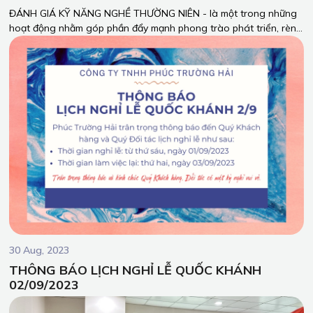
ĐÁNH GIÁ KỸ NĂNG NGHỀ THƯỜNG NIÊN - là một trong những
hoạt động nhằm góp phần đẩy mạnh phong trào phát triển, rèn
luyện kỹ năng nghề nghiệp, nhằm nâng cao chất lượng sản
phẩm, dịch vụ của Công ty TNHH Phúc Trường Hải.
30 Aug, 2023
THÔNG BÁO LỊCH NGHỈ LỄ QUỐC KHÁNH
02/09/2023