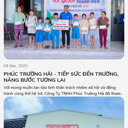
04 Mar, 2025
PHÚC TRƯỜNG HẢI - TIẾP SỨC ĐẾN TRƯỜNG,
NÂNG BƯỚC TƯƠNG LAI
Với mong muốn lan tỏa tinh thần trách nhiệm xã hội và đồng
hành cùng thế hệ trẻ, Công Ty TNHH Phúc Trường Hải đã tham
gia chương trình Ra quân Tháng Thanh niên - Tháng Ba Biên
giới 2025, kết hợp trao học bổng “Tiếp bước đến trường” cho các
em học sinh có hoàn cảnh khó khăn.