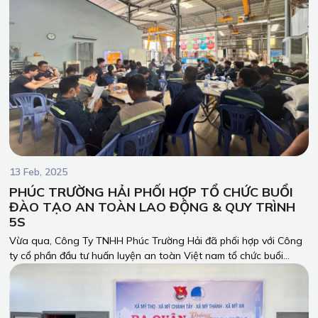
13 Feb, 2025
PHÚC TRƯỜNG HẢI PHỐI HỢP TỔ CHỨC BUỔI
ĐÀO TẠO AN TOÀN LAO ĐỘNG & QUY TRÌNH
5S
Vừa qua, Công Ty TNHH Phúc Trường Hải đã phối hợp với Công
ty cổ phần đầu tư huấn luyện an toàn Việt nam tổ chức buổi
huấn luyện an toàn lao động trong sản xuất, quy trình làm việc
an toàn và 5S cho toàn thể công nhân và nhân viên công ty.