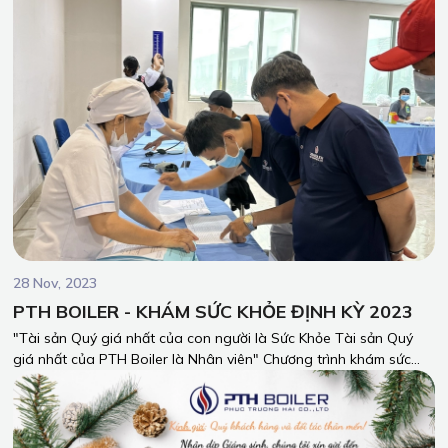
28 Nov, 2023
PTH BOILER - KHÁM SỨC KHỎE ĐỊNH KỲ 2023
"Tài sản Quý giá nhất của con người là Sức Khỏe Tài sản Quý
giá nhất của PTH Boiler là Nhân viên" Chương trình khám sức
khỏe định kỳ cho toàn bộ công nhân viên của PTH Boiler vào
ngày 25/11/2023, tại Bệnh viện Đa Khoa Đồng Nai.