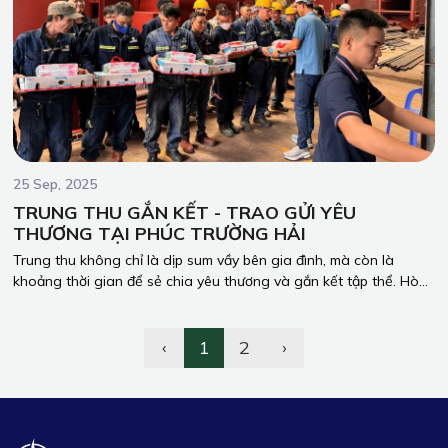
25 Sep, 2025
TRUNG THU GẮN KẾT - TRAO GỬI YÊU
THƯƠNG TẠI PHÚC TRƯỜNG HẢI
Trung thu không chỉ là dịp sum vầy bên gia đình, mà còn là
khoảng thời gian để sẻ chia yêu thương và gắn kết tập thể. Hòa
trong không khí ấm áp ấy, Ban Giám đốc Công Ty TNHH Phúc
Trường Hải đã gửi tặng những phần quà Trung thu ý nghĩa đến
toàn thể anh em công nhân.
‹
1
2
›