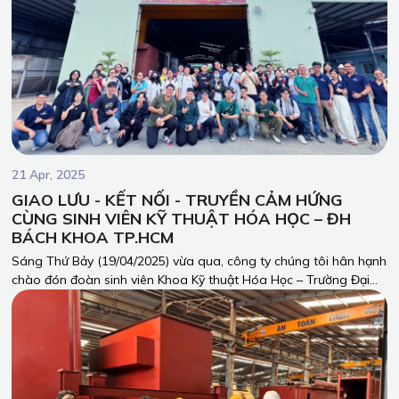
21 Apr, 2025
GIAO LƯU - KẾT NỐI - TRUYỀN CẢM HỨNG
CÙNG SINH VIÊN KỸ THUẬT HÓA HỌC – ĐH
BÁCH KHOA TP.HCM
Sáng Thứ Bảy (19/04/2025) vừa qua, công ty chúng tôi hân hạnh
chào đón đoàn sinh viên Khoa Kỹ thuật Hóa Học – Trường Đại
học Bách Khoa – Đại học Quốc gia TP.HCM đến tham quan và
giao lưu tại nhà xưởng Phúc Trường Hải.