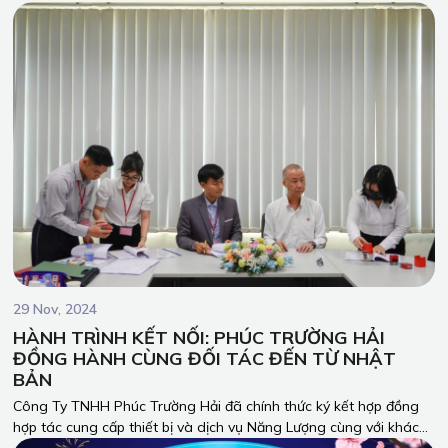
chung tay biến những ước mơ thành hiện thực.
29 Nov, 2024
HÀNH TRÌNH KẾT NỐI: PHÚC TRƯỜNG HẢI
ĐỒNG HÀNH CÙNG ĐỐI TÁC ĐẾN TỪ NHẬT
BẢN
Công Ty TNHH Phúc Trường Hải đã chính thức ký kết hợp đồng
hợp tác cung cấp thiết bị và dịch vụ Năng Lượng cùng với khách
hàng đến từ Nhật Bản. Sự kiện này đánh dấu một bước tiến mới