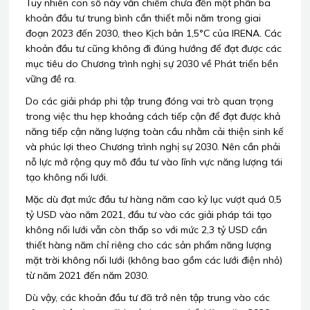
Tuy nhiên con số này vẫn chiếm chưa đến một phần ba
khoản đầu tư trung bình cần thiết mỗi năm trong giai
đoạn 2023 đến 2030, theo Kịch bản 1,5°C của IRENA. Các
khoản đầu tư cũng không đi đúng hướng để đạt được các
mục tiêu do Chương trình nghị sự 2030 về Phát triển bền
vững đề ra.
Do các giải pháp phi tập trung đóng vai trò quan trọng
trong việc thu hẹp khoảng cách tiếp cận để đạt được khả
năng tiếp cận năng lượng toàn cầu nhằm cải thiện sinh kế
và phúc lợi theo Chương trình nghị sự 2030. Nên cần phải
nỗ lực mở rộng quy mô đầu tư vào lĩnh vực năng lượng tái
tạo không nối lưới.
Mặc dù đạt mức đầu tư hàng năm cao kỷ lục vượt quá 0,5
tỷ USD vào năm 2021, đầu tư vào các giải pháp tái tạo
không nối lưới vẫn còn thấp so với mức 2,3 tỷ USD cần
thiết hàng năm chỉ riêng cho các sản phẩm năng lượng
mặt trời không nối lưới (không bao gồm các lưới điện nhỏ)
từ năm 2021 đến năm 2030.
Dù vậy, các khoản đầu tư đã trở nên tập trung vào các