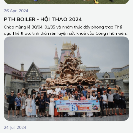
26 Apr, 2024
PTH BOILER - HỘI THAO 2024
Chào mừng lễ 30/04, 01/05 và nhằm thúc đẩy phong trào Thể
dục Thể thao, tinh thần rèn luyện sức khoẻ của Công nhân viên
Công ty Phúc Trường Hải (PTH). Những ngày qua, PTH Boiler đã
có các trải nghiệm giao lưu Hội thao thật đáng nhớ.
24 Jul, 2024