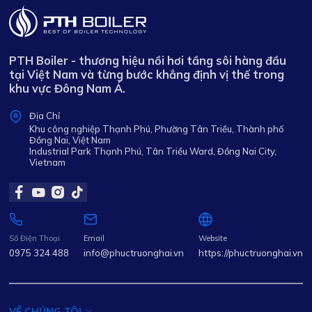
PTH Boiler - thương hiệu nồi hơi tầng sôi hàng đầu
tại Việt Nam và từng bước khẳng định vị thế trong
khu vực Đông Nam Á.
Địa Chỉ
Khu công nghiệp Thạnh Phú, Phường Tân Triều, Thành phố
Đồng Nai, Việt Nam
Industrial Park Thạnh Phú, Tân Triều Ward, Đồng Nai City,
Vietnam
Số Điện Thoại
Email
Website
0975 324 488
info@phuctruonghai.vn
https://phuctruonghai.vn
VỀ CHÚNG TÔI