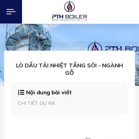
Home
Dự án
LÒ DẦU TẢI NHIỆT TẦNG SÔI - NGÀNH GỖ
DỰ ÁN
LÒ DẦU TẢI NHIỆT TẦNG SÔI - NGÀNH
GỖ
Nội dung bài viết
CHI TIẾT DỰ ÁN