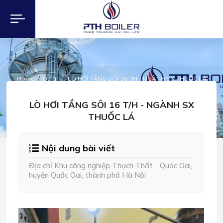
Home
Dự án
LÒ HƠI TẦNG SÔI 16 T/H - NGÀNH SX THUỐC LÁ
DỰ ÁN
LÒ HƠI TẦNG SÔI 16 T/H - NGÀNH SX
THUỐC LÁ
Nội dung bài viết
Địa chỉ Khu công nghiệp Thạch Thất - Quốc Oai,
huyện Quốc Oai, thành phố Hà Nội