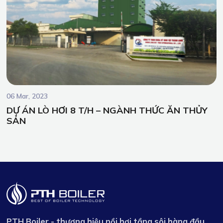
06 Mar, 2023
DỰ ÁN LÒ HƠI 8 T/H – NGÀNH THỨC ĂN THỦY
SẢN
PTH Boiler - thương hiệu nồi hơi tầng sôi hàng đầu