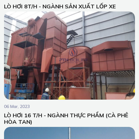
LÒ HƠI 8T/H - NGÀNH SẢN XUẤT LỐP XE
06 Mar, 2023
LÒ HƠI 16 T/H - NGÀNH THỰC PHẨM (CÀ PHÊ
HÒA TAN)