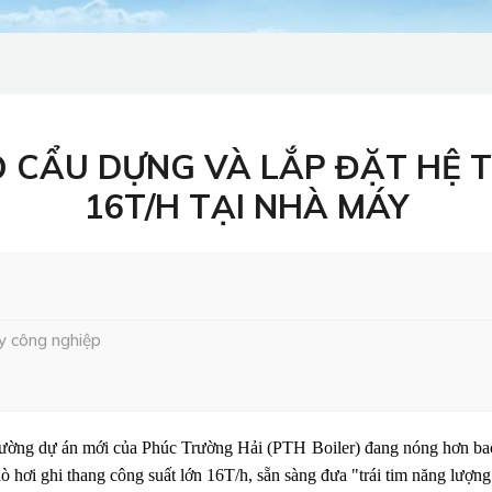
ĐỘ CẨU DỰNG VÀ LẮP ĐẶT HỆ 
16T/H TẠI NHÀ MÁY
y công nghiệp
rường dự án mới của Phúc Trường Hải (PTH Boiler) đang nóng hơn bao g
 lò hơi ghi thang công suất lớn 16T/h, sẵn sàng đưa "trái tim năng lượ