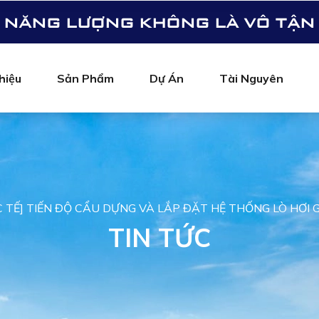
NĂNG LƯỢNG KHÔNG LÀ VÔ TẬN
hiệu
Sản Phẩm
Dự Án
Tài Nguyên
 TẾ] TIẾN ĐỘ CẨU DỰNG VÀ LẮP ĐẶT HỆ THỐNG LÒ HƠI 
TIN TỨC