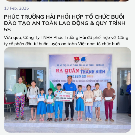
13 Feb, 2025
PHÚC TRƯỜNG HẢI PHỐI HỢP TỔ CHỨC BUỔI
ĐÀO TẠO AN TOÀN LAO ĐỘNG & QUY TRÌNH
5S
Vừa qua, Công Ty TNHH Phúc Trường Hải đã phối hợp với Công
ty cổ phần đầu tư huấn luyện an toàn Việt nam tổ chức buổi
huấn luyện an toàn lao động trong sản xuất, quy trình làm việc
an toàn và 5S cho toàn thể công nhân và nhân viên công ty.