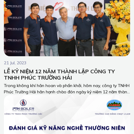
21 Jul, 2023
LỄ KỶ NIỆM 12 NĂM THÀNH LẬP CÔNG TY
TNHH PHÚC TRƯỜNG HẢI
Trong không khí hân hoan và phấn khởi, hôm nay, công ty TNHH
Phúc Trường Hải hân hạnh chào đón ngày kỷ niệm 12 năm thành
lập. Đây là cột mốc quan trọng, đáng tự hào trong hành trình
chinh phục thành công và đóng góp cho sự phát triển của
ngành công nghiệp lò hơi tại Việt Nam.