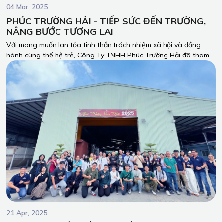
04 Mar, 2025
PHÚC TRƯỜNG HẢI - TIẾP SỨC ĐẾN TRƯỜNG,
NÂNG BƯỚC TƯƠNG LAI
Với mong muốn lan tỏa tinh thần trách nhiệm xã hội và đồng
hành cùng thế hệ trẻ, Công Ty TNHH Phúc Trường Hải đã tham
gia chương trình Ra quân Tháng Thanh niên - Tháng Ba Biên
giới 2025, kết hợp trao học bổng “Tiếp bước đến trường” cho các
em học sinh có hoàn cảnh khó khăn.
21 Apr, 2025