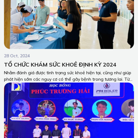
28 Oct, 2024
TỔ CHỨC KHÁM SỨC KHOẺ ĐỊNH KỲ 2024
Nhằm đánh giá được tình trạng sức khoẻ hiện tại, cũng như giúp
phát hiện sớm các nguy cơ có thể gây bệnh trong tương lai. Từ
đó giúp người lao động có kế hoạch cho việc chăm sóc sức khoẻ
bản thân và yên tâm công tác. Ngày 25/10/2024 vừa qua, PTH
Boiler đã tổ chức Khám sức khoẻ định kỳ cho toàn bộ người lao
động tại Bệnh Viện Đa Khoa Đồng Nai 2.