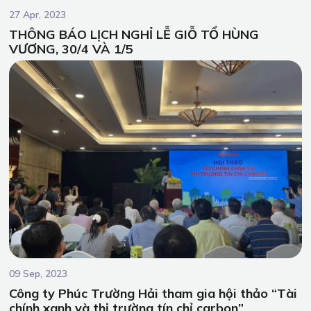
27 Apr, 2023
THÔNG BÁO LỊCH NGHỈ LỄ GIỖ TỔ HÙNG
VƯƠNG, 30/4 VÀ 1/5
09 Sep, 2023
Công ty Phúc Trường Hải tham gia hội thảo “Tài
chính xanh và thị trường tín chỉ carbon”