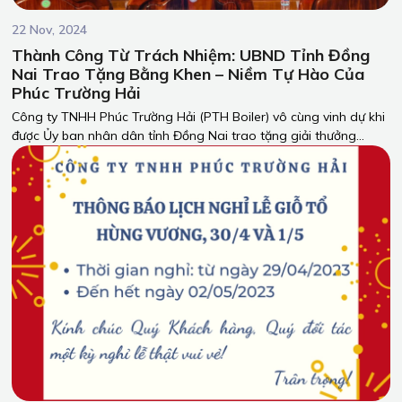
22 Nov, 2024
Thành Công Từ Trách Nhiệm: UBND Tỉnh Đồng
Nai Trao Tặng Bằng Khen – Niềm Tự Hào Của
Phúc Trường Hải
Công ty TNHH Phúc Trường Hải (PTH Boiler) vô cùng vinh dự khi
được Ủy ban nhân dân tỉnh Đồng Nai trao tặng giải thưởng
dành cho những doanh nghiệp thực hiện xuất sắc nghĩa vụ thuế
trong năm 2023.