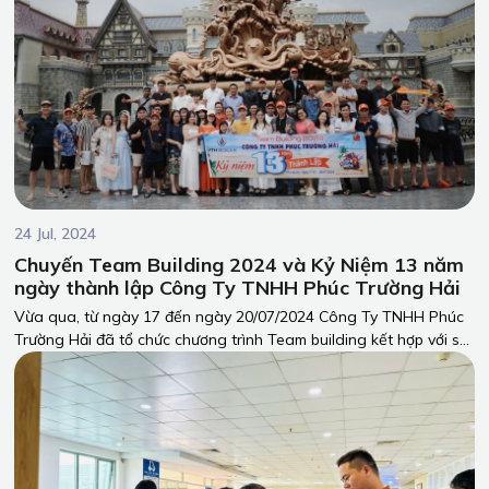
24 Jul, 2024
Chuyến Team Building 2024 và Kỷ Niệm 13 năm
ngày thành lập Công Ty TNHH Phúc Trường Hải
Vừa qua, từ ngày 17 đến ngày 20/07/2024 Công Ty TNHH Phúc
Trường Hải đã tổ chức chương trình Team building kết hợp với sự
kiện kỷ niệm 13 năm ngày thành lập công ty tại Phú Quốc - một
trong những hòn đảo xinh đẹp và nổi tiếng nhất Việt Nam.
Chuyến đi đã mang đến nhiều trải nghiệm đáng nhớ và đầy ý
nghĩa cho toàn thể nhân viên.