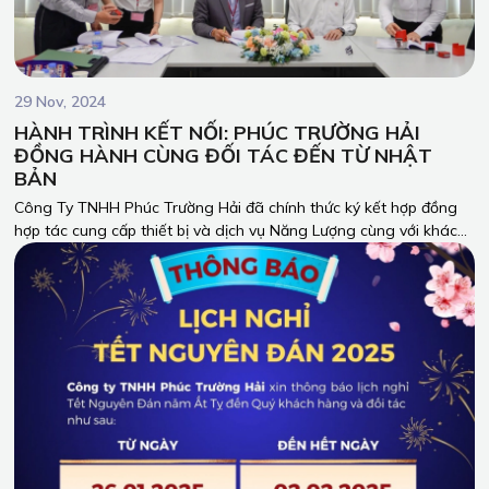
29 Nov, 2024
HÀNH TRÌNH KẾT NỐI: PHÚC TRƯỜNG HẢI
ĐỒNG HÀNH CÙNG ĐỐI TÁC ĐẾN TỪ NHẬT
BẢN
Công Ty TNHH Phúc Trường Hải đã chính thức ký kết hợp đồng
hợp tác cung cấp thiết bị và dịch vụ Năng Lượng cùng với khách
hàng đến từ Nhật Bản. Sự kiện này đánh dấu một bước tiến mới
trong hành trình phát triển của chúng tôi, mở ra cơ hội kết nối
bền chặt giữa hai nền văn hóa.