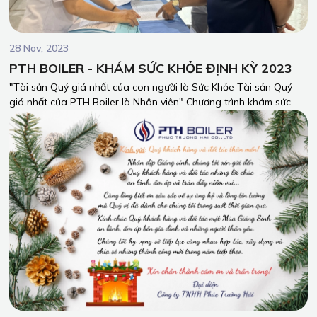
28 Nov, 2023
PTH BOILER - KHÁM SỨC KHỎE ĐỊNH KỲ 2023
"Tài sản Quý giá nhất của con người là Sức Khỏe Tài sản Quý
giá nhất của PTH Boiler là Nhân viên" Chương trình khám sức
khỏe định kỳ cho toàn bộ công nhân viên của PTH Boiler vào
ngày 25/11/2023, tại Bệnh viện Đa Khoa Đồng Nai.