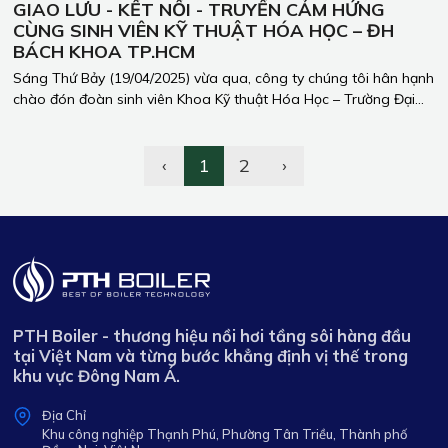
GIAO LƯU - KẾT NỐI - TRUYỀN CẢM HỨNG
CÙNG SINH VIÊN KỸ THUẬT HÓA HỌC – ĐH
BÁCH KHOA TP.HCM
Sáng Thứ Bảy (19/04/2025) vừa qua, công ty chúng tôi hân hạnh
chào đón đoàn sinh viên Khoa Kỹ thuật Hóa Học – Trường Đại
học Bách Khoa – Đại học Quốc gia TP.HCM đến tham quan và
giao lưu tại nhà xưởng Phúc Trường Hải.
‹
1
2
›
PTH Boiler - thương hiệu nồi hơi tầng sôi hàng đầu
tại Việt Nam và từng bước khẳng định vị thế trong
khu vực Đông Nam Á.
Địa Chỉ
Khu công nghiệp Thạnh Phú, Phường Tân Triều, Thành phố