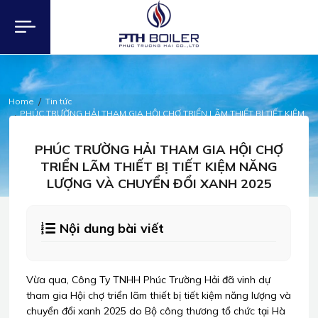
Home
Tin tức
PHÚC TRƯỜNG HẢI THAM GIA HỘI CHỢ TRIỂN LÃM THIẾT BỊ TIẾT KIỆM
NĂNG LƯỢNG VÀ CHUYỂN ĐỔI XANH 2025
TIN TỨC
PHÚC TRƯỜNG HẢI THAM GIA HỘI CHỢ
TRIỂN LÃM THIẾT BỊ TIẾT KIỆM NĂNG
LƯỢNG VÀ CHUYỂN ĐỔI XANH 2025
Nội dung bài viết
Vừa qua, Công Ty TNHH Phúc Trường Hải đã vinh dự
tham gia Hội chợ triển lãm thiết bị tiết kiệm năng lượng và
chuyển đổi xanh 2025 do Bộ công thương tổ chức tại Hà