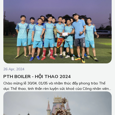
26 Apr, 2024
PTH BOILER - HỘI THAO 2024
Chào mừng lễ 30/04, 01/05 và nhằm thúc đẩy phong trào Thể
dục Thể thao, tinh thần rèn luyện sức khoẻ của Công nhân viên
Công ty Phúc Trường Hải (PTH). Những ngày qua, PTH Boiler đã
có các trải nghiệm giao lưu Hội thao thật đáng nhớ.