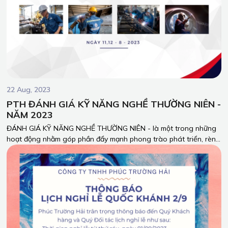
22 Aug, 2023
PTH ĐÁNH GIÁ KỸ NĂNG NGHỀ THƯỜNG NIÊN -
NĂM 2023
ĐÁNH GIÁ KỸ NĂNG NGHỀ THƯỜNG NIÊN - là một trong những
hoạt động nhằm góp phần đẩy mạnh phong trào phát triển, rèn
luyện kỹ năng nghề nghiệp, nhằm nâng cao chất lượng sản
phẩm, dịch vụ của Công ty TNHH Phúc Trường Hải.