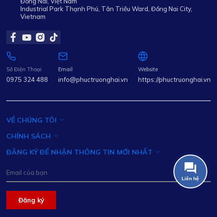
Đồng Nai, Việt Nam
Industrial Park Thạnh Phú, Tân Triều Ward, Đồng Nai City,
Vietnam
Số Điện Thoại
Email
Website
0975 324 488
info@phuctruonghai.vn
https://phuctruonghai.vn
VỀ CHÚNG TÔI
CHÍNH SÁCH
ĐĂNG KÝ ĐỂ NHẬN THÔNG TIN MỚI NHẤT
Đăng ký