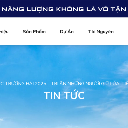
NĂNG LƯỢNG KHÔNG LÀ VÔ TẬN
hiệu
Sản Phẩm
Dự Án
Tài Nguyên
C TRƯỜNG HẢI 2025 – TRI ÂN NHỮNG NGƯỜI GIỮ LỬA, TI
TIN TỨC