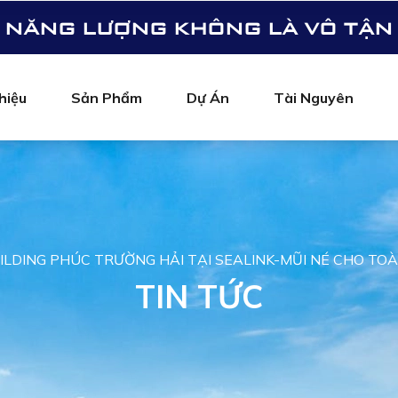
NĂNG LƯỢNG KHÔNG LÀ VÔ TẬN
hiệu
Sản Phẩm
Dự Án
Tài Nguyên
ILDING PHÚC TRƯỜNG HẢI TẠI SEALINK-MŨI NÉ CHO TOÀ
TIN TỨC