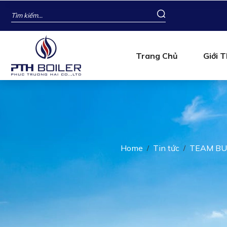
Trang Chủ
Giới T
Home
Tin tức
TEAM BU