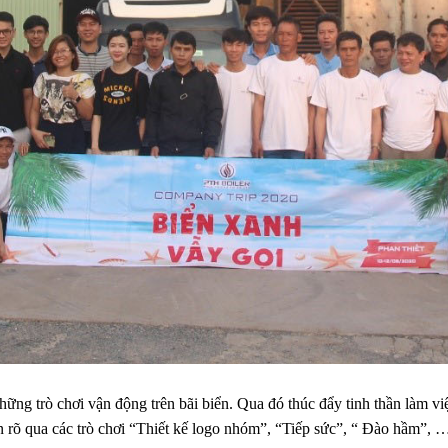
ng trò chơi vận động trên bãi biển. Qua đó thúc đẩy tinh thần làm v
ện rõ qua các trò chơi “Thiết kế logo nhóm”, “Tiếp sức”, “ Đào hầm”, 