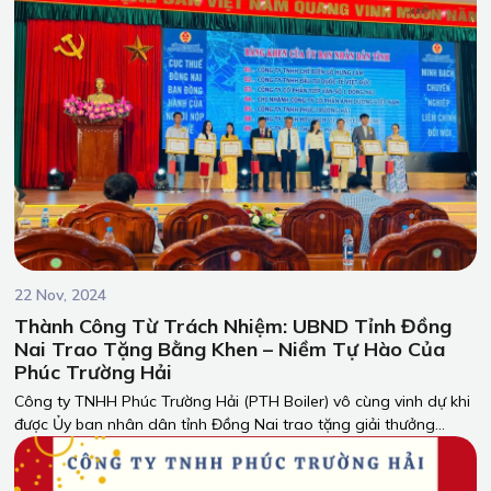
bảo tính an toàn trong quá trình vận hành của thiết bị!
22 Nov, 2024
Thành Công Từ Trách Nhiệm: UBND Tỉnh Đồng
Nai Trao Tặng Bằng Khen – Niềm Tự Hào Của
Phúc Trường Hải
Công ty TNHH Phúc Trường Hải (PTH Boiler) vô cùng vinh dự khi
được Ủy ban nhân dân tỉnh Đồng Nai trao tặng giải thưởng
dành cho những doanh nghiệp thực hiện xuất sắc nghĩa vụ thuế
trong năm 2023.