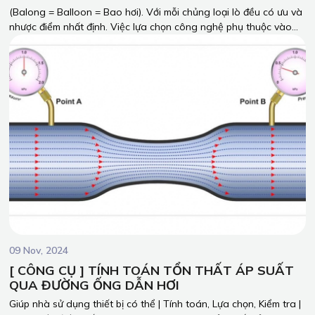
(Balong = Balloon = Bao hơi). Với mỗi chủng loại lò đều có ưu và
nhược điểm nhất định. Việc lựa chọn công nghệ phụ thuộc vào
nhu cầu sử dụng của mỗi doanh nghiệp. Sự lựa chọn công nghệ
lò hơi phù hợp là yếu tố quyết định cho sự ổn định vận hành của
thiết bị, ổn định sản xuất của doanh nghiệp, chi phí đầu tư trên
hiệu quả mang lại của thiết bị. Vậy nên, hy vọng bài viết có thể
đưa ra được câu trả lời cho quý khách hàng có thể nhìn nhận và
lựa chọn đúng công nghệ lò hơi cho doanh nghiệp của mình!
09 Nov, 2024
[ CÔNG CỤ ] TÍNH TOÁN TỔN THẤT ÁP SUẤT
QUA ĐƯỜNG ỐNG DẪN HƠI
Giúp nhà sử dụng thiết bị có thể | Tính toán, Lựa chọn, Kiểm tra |