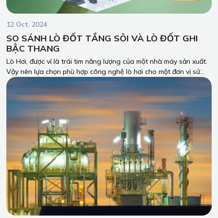
12 Oct, 2024
SO SÁNH LÒ ĐỐT TẦNG SÔI VÀ LÒ ĐỐT GHI
BẬC THANG
Lò Hơi, được ví là trái tim năng lượng của một nhà máy sản xuất.
Vậy nên lựa chọn phù hợp công nghệ lò hơi cho một đơn vị sử
dụng nhiệt sản xuất là yếu tố quyết định đến tính ổn định cho
sản xuất, tính hiệu quả kinh tế, hiệu quả sử dụng năng lượng.