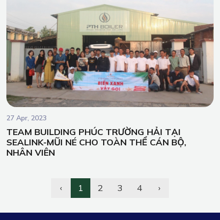
27 Apr, 2023
TEAM BUILDING PHÚC TRƯỜNG HẢI TẠI
SEALINK-MŨI NÉ CHO TOÀN THỂ CÁN BỘ,
NHÂN VIÊN
‹
1
2
3
4
›