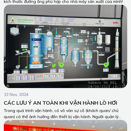
kích thước đường ống phù hợp cho nhà máy sản xuất của mình!
13 Nov, 2024
CÁC LƯU Ý AN TOÀN KHI VẬN HÀNH LÒ HƠI
Trong quá trình vận hành, có vô vàn sự cố (khách quan/ chủ
quan) có thể ảnh hưởng đến thiết bị vận hành. Người quản lý
thiết bị, người vận hành trực tiếp thiết bị, người kiểm sửa thiết bị
cần có kiến thức và tính cẩn thận khi làm việc với Lò hơi để đảm