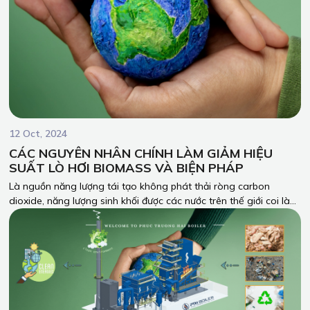
12 Oct, 2024
CÁC NGUYÊN NHÂN CHÍNH LÀM GIẢM HIỆU
SUẤT LÒ HƠI BIOMASS VÀ BIỆN PHÁP
Là nguồn năng lượng tái tạo không phát thải ròng carbon
dioxide, năng lượng sinh khối được các nước trên thế giới coi là
một trong những biện pháp quan trọng để đạt được quá trình
chuyển đổi năng lượng bền vững. Trong bối cảnh này, nồi hơi, là
thiết bị chuyển đổi năng lượng nhiệt không thể thiếu trong quá
trình phát triển nền kinh tế, đóng vai trò ngày càng quan trọng
trong quá trình sản xuất.