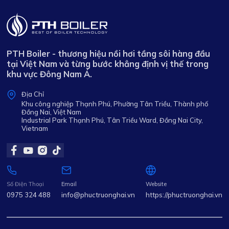
PTH Boiler - thương hiệu nồi hơi tầng sôi hàng đầu
tại Việt Nam và từng bước khẳng định vị thế trong
khu vực Đông Nam Á.
Địa Chỉ
Khu công nghiệp Thạnh Phú, Phường Tân Triều, Thành phố
Đồng Nai, Việt Nam
Industrial Park Thạnh Phú, Tân Triều Ward, Đồng Nai City,
Vietnam
Số Điện Thoại
Email
Website
0975 324 488
info@phuctruonghai.vn
https://phuctruonghai.vn