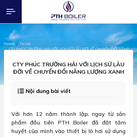
Home
Tin tức
CTY PHÚC TRƯỜNG HẢI VỚI LỊCH SỬ LÂU ĐỜI VỀ CHUYỂN ĐỔI NĂNG
LƯỢNG XANH
TIN TỨC
CTY PHÚC TRƯỜNG HẢI VỚI LỊCH SỬ LÂU
ĐỜI VỀ CHUYỂN ĐỔI NĂNG LƯỢNG XANH
Nội dung bài viết
Với hơn 12 năm thành lập, ngay từ sản
phẩm đầu tiên PTH Boiler đã đặt tâm
huyết của mình vào thiết bị lò hơi sử dụng