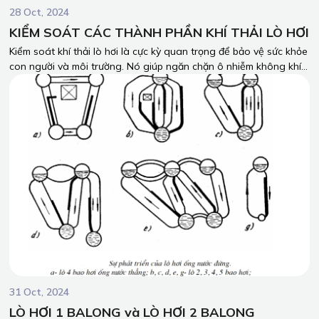
28 Oct, 2024
KIỂM SOÁT CÁC THÀNH PHẦN KHÍ THẢI LÒ HƠI
Kiểm soát khí thải lò hơi là cực kỳ quan trọng để bảo vệ sức khỏe
con người và môi trường. Nó giúp ngăn chặn ô nhiễm không khí,
bảo vệ nguồn nước và đất, đồng thời giảm thiểu biến đổi khí hậu.
Ngoài ra, việc kiểm soát khí thải còn mang lại lợi ích kinh tế cho
doanh nghiệp, tiết kiệm năng lượng và nâng cao uy tín. Đây
không chỉ là yêu cầu pháp lý mà còn là trách nhiệm xã hội và
chiến lược phát triển bền vững.
31 Oct, 2024
LÒ HƠI 1 BALONG và LÒ HƠI 2 BALONG