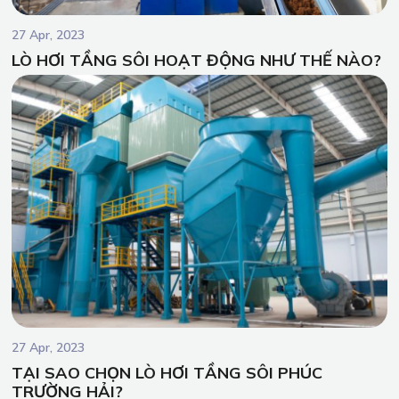
27 Apr, 2023
LÒ HƠI TẦNG SÔI HOẠT ĐỘNG NHƯ THẾ NÀO?
27 Apr, 2023
TẠI SAO CHỌN LÒ HƠI TẦNG SÔI PHÚC
TRƯỜNG HẢI?