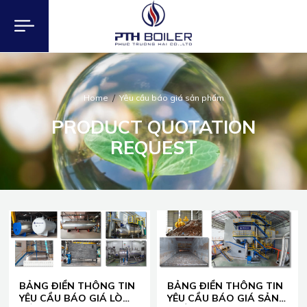
Home
Yêu cầu báo giá sản phẩm
PRODUCT QUOTATION
REQUEST
BẢNG ĐIỀN THÔNG TIN
BẢNG ĐIỀN THÔNG TIN
YÊU CẦU BÁO GIÁ LÒ
YÊU CẦU BÁO GIÁ SẢN