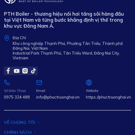
PTH Boiler - thương hiệu nồi hơi tầng sôi hàng đầu
tại Việt Nam và từng bước khẳng định vị thế trong
khu vực Đông Nam Á.
Địa Chỉ
Khu công nghiệp Thạnh Phú, Phường Tân Triều, Thành phố
Đồng Nai, Việt Nam
Industrial Park Thạnh Phú, Tân Triều Ward, Đồng Nai City,
Vietnam
Số Điện Thoại
Email
Website
0975 324 488
info@phuctruonghai.vn
https://phuctruonghai.vn
VỀ CHÚNG TÔI
CHÍNH SÁCH