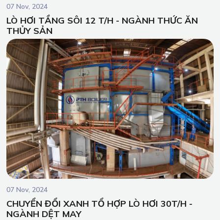
07 Nov, 2024
LÒ HƠI TẦNG SÔI 12 T/H - NGÀNH THỨC ĂN
THỦY SẢN
07 Nov, 2024
CHUYỂN ĐỔI XANH TỔ HỢP LÒ HƠI 30T/H -
NGÀNH DỆT MAY