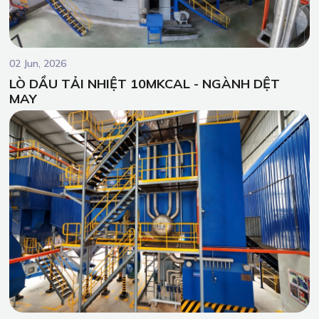
02 Jun, 2026
LÒ DẦU TẢI NHIỆT 10MKCAL - NGÀNH DỆT
MAY