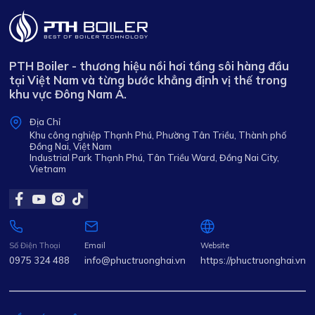
PTH Boiler - thương hiệu nồi hơi tầng sôi hàng đầu
tại Việt Nam và từng bước khẳng định vị thế trong
khu vực Đông Nam Á.
Địa Chỉ
Khu công nghiệp Thạnh Phú, Phường Tân Triều, Thành phố
Đồng Nai, Việt Nam
Industrial Park Thạnh Phú, Tân Triều Ward, Đồng Nai City,
Vietnam
Số Điện Thoại
Email
Website
0975 324 488
info@phuctruonghai.vn
https://phuctruonghai.vn