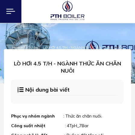
Home
Dự án
LÒ HƠI 4.5 T/H - NGÀNH THỨC ĂN CHĂN NUÔI
DỰ ÁN
LÒ HƠI 4.5 T/H - NGÀNH THỨC ĂN CHĂN
NUÔI
Nội dung bài viết
Phục vụ nhóm ngành
: Thức ăn chăn nuôi.
Công suất nhiệt
: 4TpH_7Bar