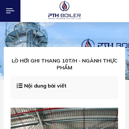
Home
Dự án
LÒ HƠI GHI THANG 10T/H - NGÀNH THỰC PHẨM
DỰ ÁN
LÒ HƠI GHI THANG 10T/H - NGÀNH THỰC
PHẨM
Nội dung bài viết