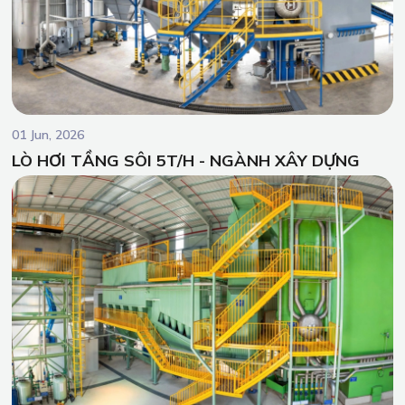
01 Jun, 2026
LÒ HƠI TẦNG SÔI 5T/H - NGÀNH XÂY DỰNG