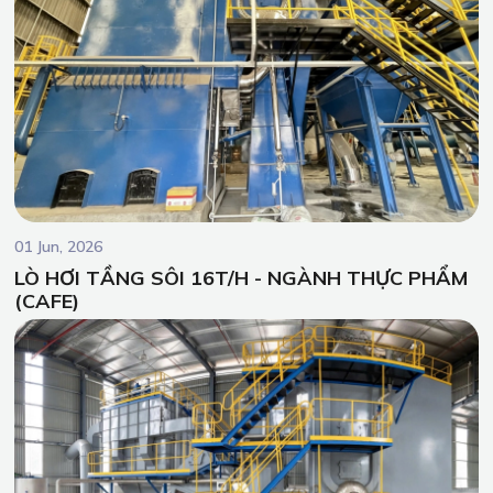
01 Jun, 2026
LÒ HƠI TẦNG SÔI 16T/H - NGÀNH THỰC PHẨM
(CAFE)