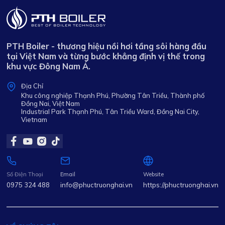
PTH Boiler - thương hiệu nồi hơi tầng sôi hàng đầu
tại Việt Nam và từng bước khẳng định vị thế trong
khu vực Đông Nam Á.
Địa Chỉ
Khu công nghiệp Thạnh Phú, Phường Tân Triều, Thành phố
Đồng Nai, Việt Nam
Industrial Park Thạnh Phú, Tân Triều Ward, Đồng Nai City,
Vietnam
Số Điện Thoại
Email
Website
0975 324 488
info@phuctruonghai.vn
https://phuctruonghai.vn