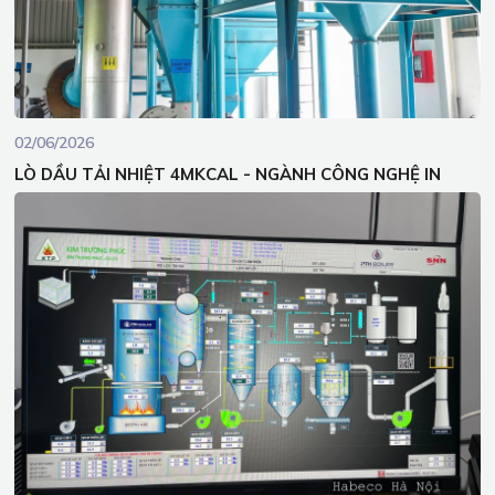
02/06/2026
LÒ DẦU TẢI NHIỆT 4MKCAL - NGÀNH CÔNG NGHỆ IN