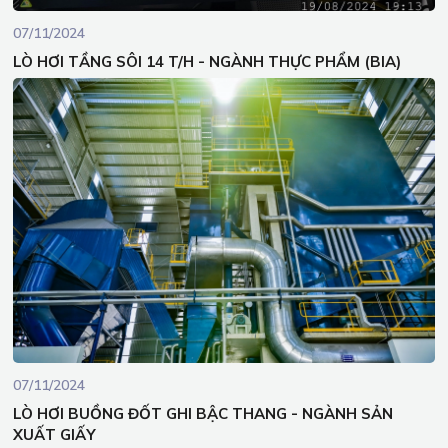
07/11/2024
LÒ HƠI TẦNG SÔI 14 T/H - NGÀNH THỰC PHẨM (BIA)
07/11/2024
LÒ HƠI BUỒNG ĐỐT GHI BẬC THANG - NGÀNH SẢN
XUẤT GIẤY