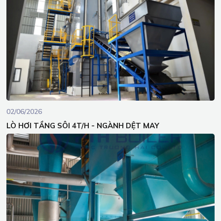
02/06/2026
LÒ HƠI TẦNG SÔI 4T/H - NGÀNH DỆT MAY