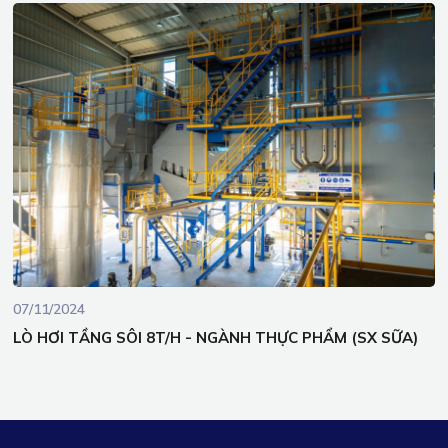
07/11/2024
LÒ HƠI TẦNG SÔI 8T/H - NGÀNH THỰC PHẨM (SX SỮA)