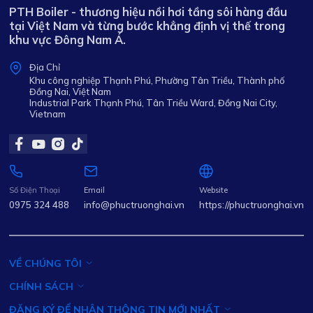
PTH Boiler - thương hiệu nồi hơi tầng sôi hàng đầu
tại Việt Nam và từng bước khẳng định vị thế trong
khu vực Đông Nam Á.
Địa Chỉ
Khu công nghiệp Thạnh Phú, Phường Tân Triều, Thành phố
Đồng Nai, Việt Nam
Industrial Park Thạnh Phú, Tân Triều Ward, Đồng Nai City,
Vietnam
Số Điện Thoại
Email
Website
0975 324 488
info@phuctruonghai.vn
https://phuctruonghai.vn
VỀ CHÚNG TÔI
CHÍNH SÁCH
ĐĂNG KÝ ĐỂ NHẬN THÔNG TIN MỚI NHẤT