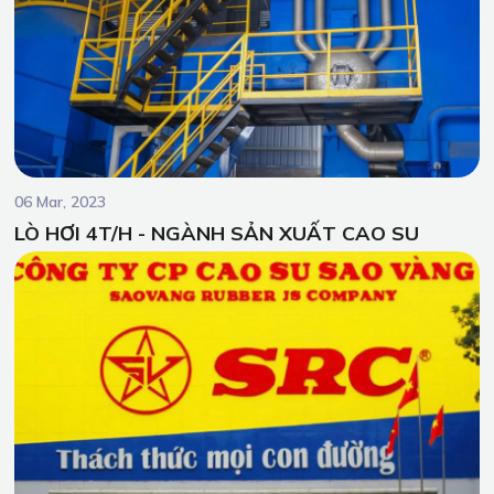
06 Mar, 2023
LÒ HƠI 4T/H - NGÀNH SẢN XUẤT CAO SU