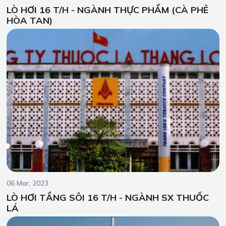
LÒ HƠI 16 T/H - NGÀNH THỰC PHẨM (CÀ PHÊ
HÒA TAN)
06 Mar, 2023
LÒ HƠI TẦNG SÔI 16 T/H - NGÀNH SX THUỐC
LÁ