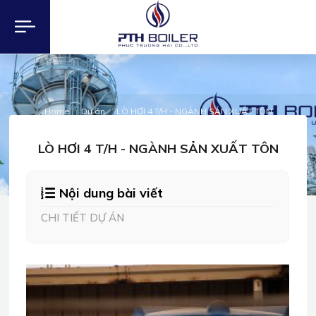
Home
Dự án
LÒ HƠI 4 T/H - NGÀNH SẢN XUẤT TÔN
DỰ ÁN
LÒ HƠI 4 T/H - NGÀNH SẢN XUẤT TÔN
Nội dung bài viết
CHI TIẾT DỰ ÁN