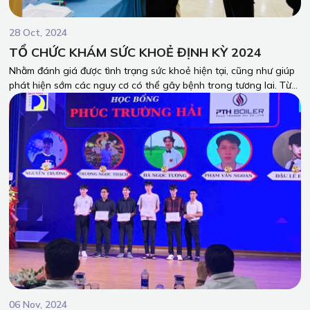
28 Oct, 2024
TỔ CHỨC KHÁM SỨC KHOẺ ĐỊNH KỲ 2024
Nhằm đánh giá được tình trạng sức khoẻ hiện tại, cũng như giúp
phát hiện sớm các nguy cơ có thể gây bệnh trong tương lai. Từ
đó giúp người lao động có kế hoạch cho việc chăm sóc sức khoẻ
bản thân và yên tâm công tác. Ngày 25/10/2024 vừa qua, PTH
Boiler đã tổ chức Khám sức khoẻ định kỳ cho toàn bộ người lao
động tại Bệnh Viện Đa Khoa Đồng Nai 2.
06 Nov, 2024