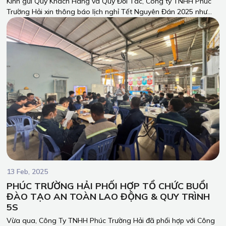
Kính gửi Quý Khách Hàng và Quý Đối Tác, Công ty TNHH Phúc
Trường Hải xin thông báo lịch nghỉ Tết Nguyên Đán 2025 như
sau:
13 Feb, 2025
PHÚC TRƯỜNG HẢI PHỐI HỢP TỔ CHỨC BUỔI
ĐÀO TẠO AN TOÀN LAO ĐỘNG & QUY TRÌNH
5S
Vừa qua, Công Ty TNHH Phúc Trường Hải đã phối hợp với Công