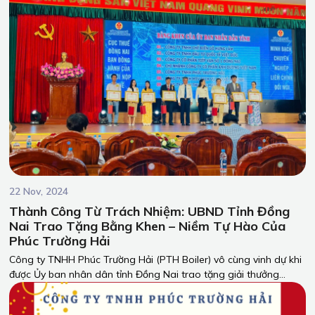
22 Nov, 2024
Thành Công Từ Trách Nhiệm: UBND Tỉnh Đồng
Nai Trao Tặng Bằng Khen – Niềm Tự Hào Của
Phúc Trường Hải
Công ty TNHH Phúc Trường Hải (PTH Boiler) vô cùng vinh dự khi
được Ủy ban nhân dân tỉnh Đồng Nai trao tặng giải thưởng
dành cho những doanh nghiệp thực hiện xuất sắc nghĩa vụ thuế
trong năm 2023.