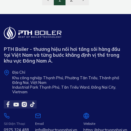
PTH Boiler - thương hiệu nồi hơi tầng sôi hàng đầu
tại Việt Nam và từng bước khẳng định vị thế trong
khu vực Đông Nam Á.
Địa Chỉ
Khu công nghiệp Thạnh Phú, Phường Tân Triều, Thành phố
Đồng Nai, Việt Nam
Industrial Park Thạnh Phú, Tân Triều Ward, Đồng Nai City,
Vietnam
Số Điện Thoại
Email
Website
0975 324 488
info@phuctruonghai.vn
https://phuctruonghai.vn