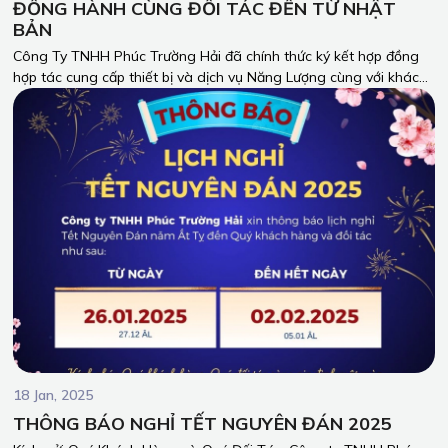
ĐỒNG HÀNH CÙNG ĐỐI TÁC ĐẾN TỪ NHẬT
BẢN
Công Ty TNHH Phúc Trường Hải đã chính thức ký kết hợp đồng
hợp tác cung cấp thiết bị và dịch vụ Năng Lượng cùng với khách
hàng đến từ Nhật Bản. Sự kiện này đánh dấu một bước tiến mới
trong hành trình phát triển của chúng tôi, mở ra cơ hội kết nối
bền chặt giữa hai nền văn hóa.
18 Jan, 2025
THÔNG BÁO NGHỈ TẾT NGUYÊN ĐÁN 2025