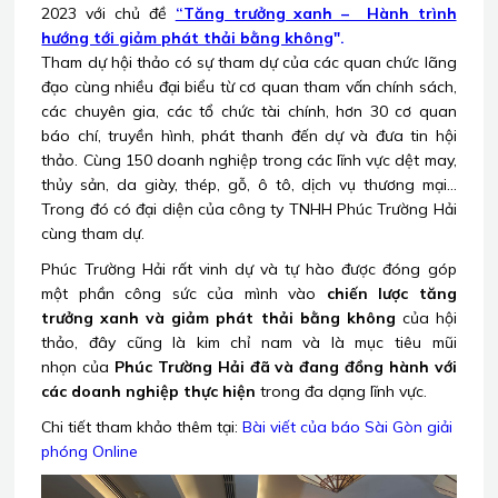
2023 với chủ đề
“Tăng trưởng xanh – Hành trình
hướng tới giảm phát thải bằng không
".
Tham dự hội thảo có sự tham dự của các quan chức lãng
đạo cùng nhiều đại biểu từ cơ quan tham vấn chính sách,
các chuyên gia, các tổ chức tài chính, hơn 30 cơ quan
báo chí, truyền hình, phát thanh đến dự và đưa tin hội
thảo. Cùng 150 doanh nghiệp trong các lĩnh vực dệt may,
thủy sản, da giày, thép, gỗ, ô tô, dịch vụ thương mại…
Trong đó có đại diện của công ty TNHH Phúc Trường Hải
cùng tham dự.
Phúc Trường Hải rất vinh dự và tự hào được đóng góp
một phần công sức của mình vào
chiến lược tăng
trưởng xanh và giảm phát thải bằng không
của hội
thảo, đây cũng là kim chỉ nam và là mục tiêu mũi
nhọn của
Phúc Trường Hải đã và đang đồng hành với
các doanh nghiệp thực hiện
trong đa dạng lĩnh vực.
Chi tiết tham khảo thêm tại:
Bài viết của báo Sài Gòn giải
phóng Online