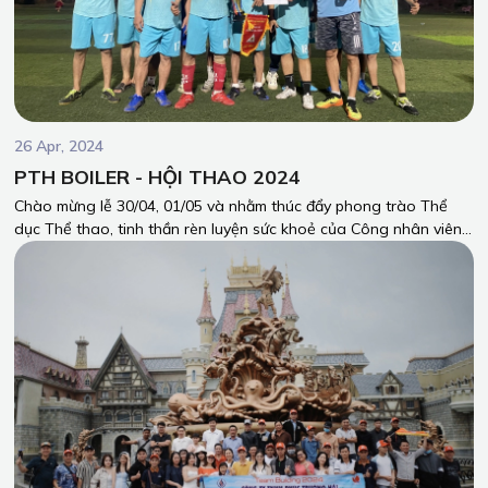
26 Apr, 2024
PTH BOILER - HỘI THAO 2024
Chào mừng lễ 30/04, 01/05 và nhằm thúc đẩy phong trào Thể
dục Thể thao, tinh thần rèn luyện sức khoẻ của Công nhân viên
Công ty Phúc Trường Hải (PTH). Những ngày qua, PTH Boiler đã
có các trải nghiệm giao lưu Hội thao thật đáng nhớ.