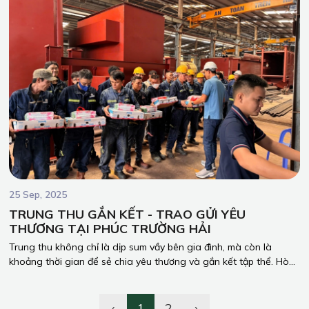
giao lưu tại nhà xưởng Phúc Trường Hải.
25 Sep, 2025
TRUNG THU GẮN KẾT - TRAO GỬI YÊU
THƯƠNG TẠI PHÚC TRƯỜNG HẢI
Trung thu không chỉ là dịp sum vầy bên gia đình, mà còn là
khoảng thời gian để sẻ chia yêu thương và gắn kết tập thể. Hòa
trong không khí ấm áp ấy, Ban Giám đốc Công Ty TNHH Phúc
Trường Hải đã gửi tặng những phần quà Trung thu ý nghĩa đến
toàn thể anh em công nhân.
‹
1
2
›