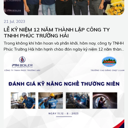
21 Jul, 2023
LỄ KỶ NIỆM 12 NĂM THÀNH LẬP CÔNG TY
TNHH PHÚC TRƯỜNG HẢI
Trong không khí hân hoan và phấn khởi, hôm nay, công ty TNHH
Phúc Trường Hải hân hạnh chào đón ngày kỷ niệm 12 năm thành
lập. Đây là cột mốc quan trọng, đáng tự hào trong hành trình
chinh phục thành công và đóng góp cho sự phát triển của
ngành công nghiệp lò hơi tại Việt Nam.