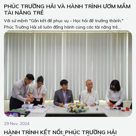
PHÚC TRƯỜNG HẢI VÀ HÀNH TRÌNH ƯƠM MẦM
TÀI NĂNG TRẺ
Với sứ mệnh "Gắn kết để phục vụ – Học hỏi để trưởng thành,"
Phúc Trường Hải sẽ luôn đồng hành cùng các tài năng trẻ,
chung tay biến những ước mơ thành hiện thực.
29 Nov, 2024
HÀNH TRÌNH KẾT NỐI: PHÚC TRƯỜNG HẢI