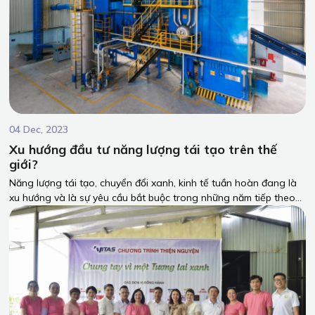
04 Dec, 2023
Xu hướng đầu tư năng lượng tái tạo trên thế
giới?
Năng lượng tái tạo, chuyển đổi xanh, kinh tế tuần hoàn đang là
xu hướng và là sự yêu cầu bắt buộc trong những năm tiếp theo
trong các hoạt độgn sản xuất và thương mai toàn cầu. Cùng
PTH Boiler tìm hiều về xu hứng này qua bài viết chi tiết sau.