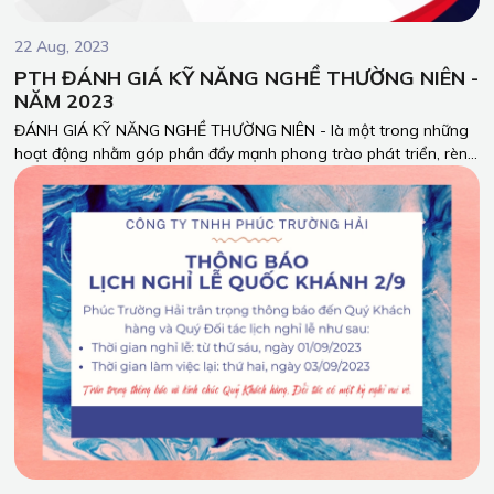
22 Aug, 2023
PTH ĐÁNH GIÁ KỸ NĂNG NGHỀ THƯỜNG NIÊN -
NĂM 2023
ĐÁNH GIÁ KỸ NĂNG NGHỀ THƯỜNG NIÊN - là một trong những
hoạt động nhằm góp phần đẩy mạnh phong trào phát triển, rèn
luyện kỹ năng nghề nghiệp, nhằm nâng cao chất lượng sản
phẩm, dịch vụ của Công ty TNHH Phúc Trường Hải.