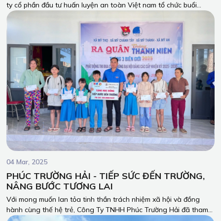
ty cổ phần đầu tư huấn luyện an toàn Việt nam tổ chức buổi
huấn luyện an toàn lao động trong sản xuất, quy trình làm việc
an toàn và 5S cho toàn thể công nhân và nhân viên công ty.
04 Mar, 2025
PHÚC TRƯỜNG HẢI - TIẾP SỨC ĐẾN TRƯỜNG,
NÂNG BƯỚC TƯƠNG LAI
Với mong muốn lan tỏa tinh thần trách nhiệm xã hội và đồng
hành cùng thế hệ trẻ, Công Ty TNHH Phúc Trường Hải đã tham
gia chương trình Ra quân Tháng Thanh niên - Tháng Ba Biên