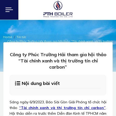
Home
Tin tức
Công ty Phúc Trường Hải tham gia hội thảo “Tài chính xanh và thị trường
tín chỉ carbon”
TIN TỨC
Công ty Phúc Trường Hải tham gia hội thảo
“Tài chính xanh và thị trường tín chỉ
carbon”
Nội dung bài viết
Sáng ngày 6/9/2023, Báo Sài Gòn Giải Phóng tổ chức hội
thảo
“Tài chính xanh và thị trường tín chỉ carbon”
.
Hội thảo diễn ra trước thềm Diễn đàn Kinh tế TPHCM năm