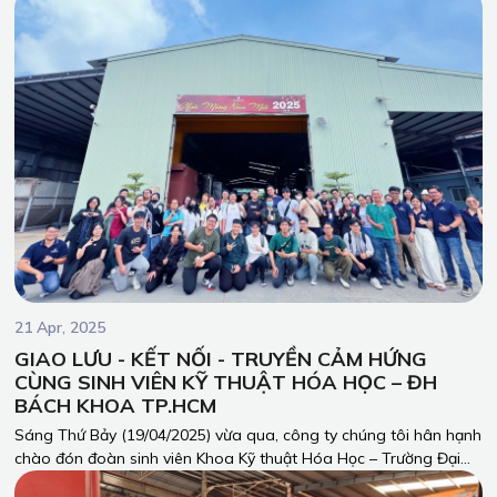
giới 2025, kết hợp trao học bổng “Tiếp bước đến trường” cho các
em học sinh có hoàn cảnh khó khăn.
21 Apr, 2025
GIAO LƯU - KẾT NỐI - TRUYỀN CẢM HỨNG
CÙNG SINH VIÊN KỸ THUẬT HÓA HỌC – ĐH
BÁCH KHOA TP.HCM
Sáng Thứ Bảy (19/04/2025) vừa qua, công ty chúng tôi hân hạnh
chào đón đoàn sinh viên Khoa Kỹ thuật Hóa Học – Trường Đại
học Bách Khoa – Đại học Quốc gia TP.HCM đến tham quan và