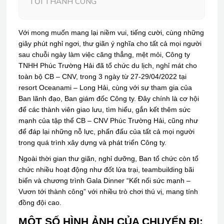
TỚI THÀNH CÔNG
Với mong muốn mang lại niềm vui, tiếng cười, cùng những
giây phút nghỉ ngơi, thư giãn ý nghĩa cho tất cả mọi người
sau chuỗi ngày làm việc căng thẳng, mệt mỏi, Công ty
TNHH Phúc Trường Hải đã tổ chức du lịch, nghỉ mát cho
toàn bộ CB – CNV, trong 3 ngày từ 27-29/04/2022 tại
resort Oceanami – Long Hải, cùng với sự tham gia của
Ban lãnh đạo, Ban giám đốc Công ty. Đây chính là cơ hội
để các thành viên giao lưu, tìm hiểu, gắn kết thêm sức
mạnh của tập thể CB – CNV Phúc Trường Hải, cũng như
để đáp lại những nỗ lực, phấn đấu của tất cả mọi người
trong quá trình xây dựng và phát triển Công ty.
Ngoài thời gian thư giãn, nghỉ dưỡng, Ban tổ chức còn tổ
chức nhiều hoạt động như đốt lửa trại, teambuilding bãi
biển và chương trình Gala Dinner “Kết nối sức mạnh –
Vươn tới thành công” với nhiều trò chơi thú vị, mang tính
đồng đội cao.
MỘT SỐ HÌNH ẢNH CỦA CHUYẾN ĐI: