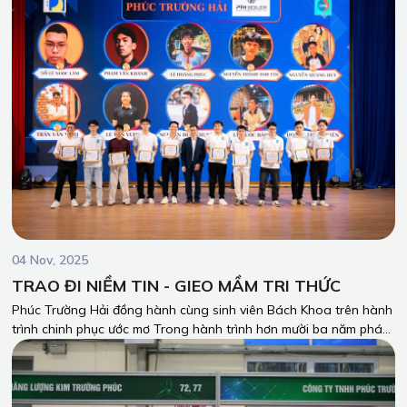
04 Nov, 2025
TRAO ĐI NIỀM TIN - GIEO MẦM TRI THỨC
Phúc Trường Hải đồng hành cùng sinh viên Bách Khoa trên hành
trình chinh phục ước mơ Trong hành trình hơn mười ba năm phát
triển, Công Ty TNHH Phúc Trường Hải luôn tin rằng: giá trị bền
vững của một doanh nghiệp không chỉ nằm ở thành tựu kinh tế,
mà còn ở những điều tốt đẹp mà doanh nghiệp để lại cho cộng
đồng.