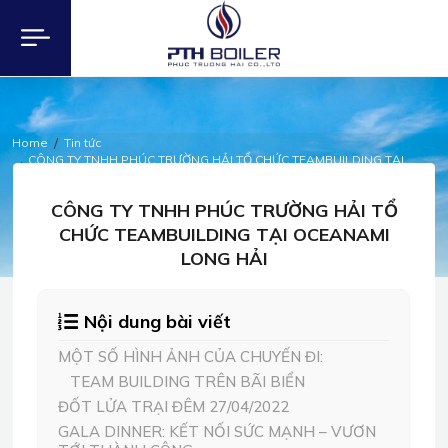
Home
Tin tức
CÔNG TY TNHH PHÚC TRƯỜNG HẢI TỔ CHỨC TEAMBUILDING TẠI
OCEANAMI LONG HẢI
TIN TỨC
CÔNG TY TNHH PHÚC TRƯỜNG HẢI TỔ
CHỨC TEAMBUILDING TẠI OCEANAMI
LONG HẢI
Nội dung bài viết
MỘT SỐ HÌNH ẢNH CỦA CHUYẾN ĐI:
TEAM BUILDING TRÊN BÃI BIỂN
ĐỐT LỬA TRẠI ĐÊM 27/04/2022
GALA DINNER: KẾT NỐI SỨC MẠNH – VƯƠN