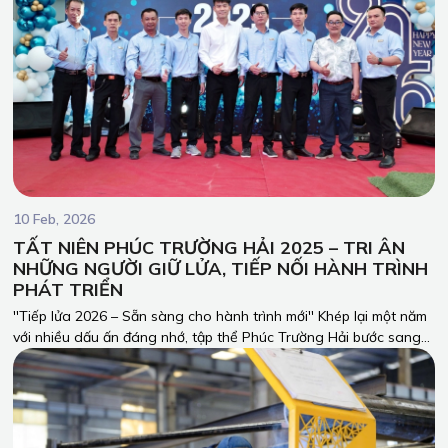
10 Feb, 2026
TẤT NIÊN PHÚC TRƯỜNG HẢI 2025 – TRI ÂN
NHỮNG NGƯỜI GIỮ LỬA, TIẾP NỐI HÀNH TRÌNH
PHÁT TRIỂN
''Tiếp lửa 2026 – Sẵn sàng cho hành trình mới'' Khép lại một năm
với nhiều dấu ấn đáng nhớ, tập thể Phúc Trường Hải bước sang
năm 2026 với niềm tin, sự chủ động và quyết tâm đổi mới. Ngọn
lửa nhiệt huyết được gìn giữ từ năm 2025 sẽ tiếp tục là động lực
để PTH phát triển mạnh mẽ, mang đến những giá trị bền vững
cho khách hàng và đối tác trong chặng đường phía trước.