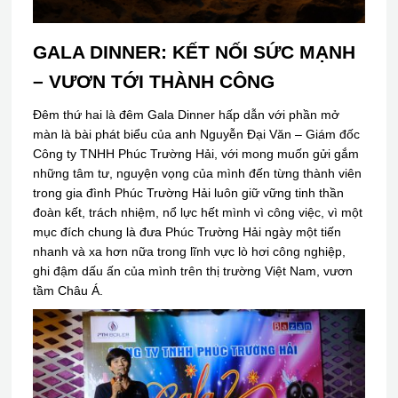
GALA DINNER: KẾT NỐI SỨC MẠNH
– VƯƠN TỚI THÀNH CÔNG
Đêm thứ hai là đêm Gala Dinner hấp dẫn với phần mở
màn là bài phát biểu của anh Nguyễn Đại Văn – Giám đốc
Công ty TNHH Phúc Trường Hải, với mong muốn gửi gắm
những tâm tư, nguyện vọng của mình đến từng thành viên
trong gia đình Phúc Trường Hải luôn giữ vững tinh thần
đoàn kết, trách nhiệm, nổ lực hết mình vì công việc, vì một
mục đích chung là đưa Phúc Trường Hải ngày một tiến
nhanh và xa hơn nữa trong lĩnh vực lò hơi công nghiệp,
ghi đậm dấu ấn của mình trên thị trường Việt Nam, vươn
tầm Châu Á.