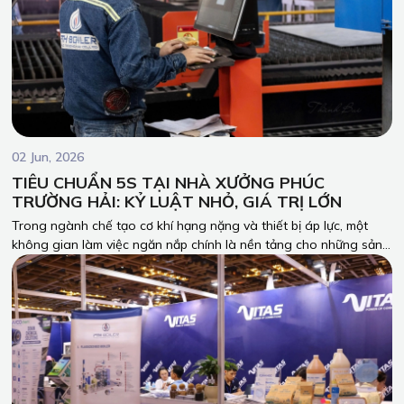
02 Jun, 2026
TIÊU CHUẨN 5S TẠI NHÀ XƯỞNG PHÚC
TRƯỜNG HẢI: KỶ LUẬT NHỎ, GIÁ TRỊ LỚN
Trong ngành chế tạo cơ khí hạng nặng và thiết bị áp lực, một
không gian làm việc ngăn nắp chính là nền tảng cho những sản
phẩm chuẩn xác và an toàn tuyệt đối. Tại Phúc Trường Hải, tiêu
chuẩn 5S (Sàng lọc - Sắp xếp - Sạch sẽ - Săn sóc - Sẵn sàng)
không chỉ là khẩu hiệu, mà là văn hóa cốt lõi và là thước đo cho
tính kỷ luật của toàn đội ngũ.