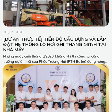
30 Jun, 2026
[DỰ ÁN THỰC TẾ] TIẾN ĐỘ CẨU DỰNG VÀ LẮP
ĐẶT HỆ THỐNG LÒ HƠI GHI THANG 16T/H TẠI
NHÀ MÁY
Những ngày cuối tháng 6/2026, không khí thi công tại công
trường dự án mới của Phúc Trường Hải (PTH Boiler) đang nóng
hơn bao giờ hết. Đội ngũ của chúng tôi đang tập trung cao độ
để triển khai giai đoạn quan trọng nhất: Cẩu dựng và lắp đặt hệ
thống lò hơi ghi thang công suất lớn 16T/h, sẵn sàng đưa "trái
tim năng lượng" này vào hoạt động đúng tiến độ bàn giao cho
khách hàng.