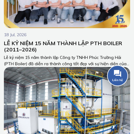
18 Jul, 2026
LỄ KỶ NIỆM 15 NĂM THÀNH LẬP PTH BOILER
(2011–2026)
Lễ kỷ niệm 15 năm thành lập Công ty TNHH Phúc Trường Hải
(PTH Boiler) đã diễn ra thành công tốt đẹp với sự hiện diện của
Ban Lãnh đạo, Quý khách hàng, Quý đối tác cùng toàn thể cán
bộ công nhân viên Công ty.