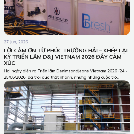
27 Jun, 2026
LỜI CẢM ƠN TỪ PHÚC TRƯỜNG HẢI – KHÉP LẠI
KỲ TRIỂN LÃM D&J VIETNAM 2026 ĐẦY CẢM
XÚC
Hai ngày diễn ra Triển lãm Denimsandjeans Vietnam 2026 (24 -
25/06/2026) đã trôi qua thật nhanh, nhưng những cuộc trò
chuyện, những chia sẻ giá trị và sự tin tưởng mà Quý khách
hàng, Quý đối tác dành cho Phúc Trường Hải (PTH Boiler) thì vẫn
còn vẹn nguyên giá trị.