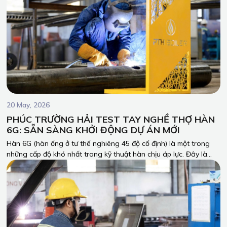
20 May, 2026
PHÚC TRƯỜNG HẢI TEST TAY NGHỀ THỢ HÀN
6G: SẴN SÀNG KHỞI ĐỘNG DỰ ÁN MỚI
Hàn 6G (hàn ống ở tư thế nghiêng 45 độ cố định) là một trong
những cấp độ khó nhất trong kỹ thuật hàn chịu áp lực. Đây là
tiêu chuẩn bắt buộc tại Phúc Trường Hải đối với toàn bộ thợ hàn
trực tiếp tham gia gia công bồn bể, hệ thống ống vách và các
chi tiết chịu nhiệt của lò hơi.