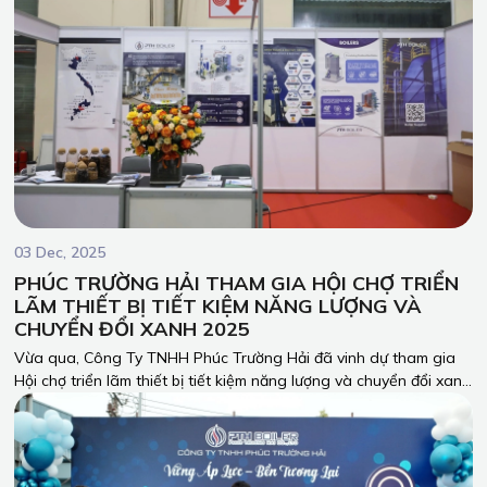
03 Dec, 2025
PHÚC TRƯỜNG HẢI THAM GIA HỘI CHỢ TRIỂN
LÃM THIẾT BỊ TIẾT KIỆM NĂNG LƯỢNG VÀ
CHUYỂN ĐỔI XANH 2025
Vừa qua, Công Ty TNHH Phúc Trường Hải đã vinh dự tham gia
Hội chợ triển lãm thiết bị tiết kiệm năng lượng và chuyển đổi xanh
2025 do Bộ công thương tổ chức tại Hà Nội. Đây là sự kiện quy
mô lớn quy tụ nhiều doanh nghiệp trong lĩnh vực công nghiệp,
chuyển đổi xanh và ứng dụng các giải pháp công nghệ hiện đại.