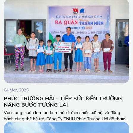
huấn luyện an toàn lao động trong sản xuất, quy trình làm việc
an toàn và 5S cho toàn thể công nhân và nhân viên công ty.
04 Mar, 2025
PHÚC TRƯỜNG HẢI - TIẾP SỨC ĐẾN TRƯỜNG,
NÂNG BƯỚC TƯƠNG LAI
Với mong muốn lan tỏa tinh thần trách nhiệm xã hội và đồng
hành cùng thế hệ trẻ, Công Ty TNHH Phúc Trường Hải đã tham
gia chương trình Ra quân Tháng Thanh niên - Tháng Ba Biên
giới 2025, kết hợp trao học bổng “Tiếp bước đến trường” cho các