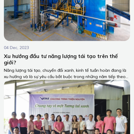
04 Dec, 2023
Xu hướng đầu tư năng lượng tái tạo trên thế
giới?
Năng lượng tái tạo, chuyển đổi xanh, kinh tế tuần hoàn đang là
xu hướng và là sự yêu cầu bắt buộc trong những năm tiếp theo
trong các hoạt độgn sản xuất và thương mai toàn cầu. Cùng
PTH Boiler tìm hiều về xu hứng này qua bài viết chi tiết sau.