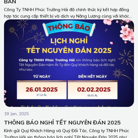
BẢN
Công Ty TNHH Phúc Trường Hải đã chính thức ký kết hợp đồng
hợp tác cung cấp thiết bị và dịch vụ Năng Lượng cùng với khách
hàng đến từ Nhật Bản. Sự kiện này đánh dấu một bước tiến mới
trong hành trình phát triển của chúng tôi, mở ra cơ hội kết nối
bền chặt giữa hai nền văn hóa.
18 Jan, 2025
THÔNG BÁO NGHỈ TẾT NGUYÊN ĐÁN 2025
Kính gửi Quý Khách Hàng và Quý Đối Tác, Công ty TNHH Phúc
Trường Hải xin thông báo lịch nghỉ Tết Nguyên Đán 2025 như