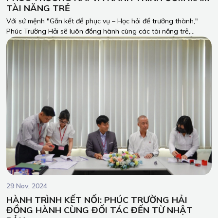
TÀI NĂNG TRẺ
Với sứ mệnh "Gắn kết để phục vụ – Học hỏi để trưởng thành,"
Phúc Trường Hải sẽ luôn đồng hành cùng các tài năng trẻ,
chung tay biến những ước mơ thành hiện thực.
29 Nov, 2024
HÀNH TRÌNH KẾT NỐI: PHÚC TRƯỜNG HẢI
ĐỒNG HÀNH CÙNG ĐỐI TÁC ĐẾN TỪ NHẬT