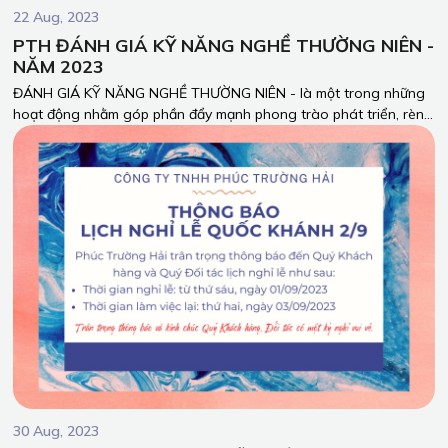
22 Aug, 2023
PTH ĐÁNH GIÁ KỸ NĂNG NGHỀ THƯỜNG NIÊN -
NĂM 2023
ĐÁNH GIÁ KỸ NĂNG NGHỀ THƯỜNG NIÊN - là một trong những
hoạt động nhằm góp phần đẩy mạnh phong trào phát triển, rèn
luyện kỹ năng nghề nghiệp, nhằm nâng cao chất lượng sản
phẩm, dịch vụ của Công ty TNHH Phúc Trường Hải.
30 Aug, 2023