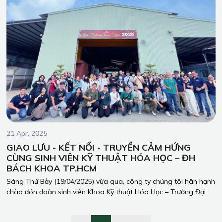
em học sinh có hoàn cảnh khó khăn.
21 Apr, 2025
GIAO LƯU - KẾT NỐI - TRUYỀN CẢM HỨNG
CÙNG SINH VIÊN KỸ THUẬT HÓA HỌC – ĐH
BÁCH KHOA TP.HCM
Sáng Thứ Bảy (19/04/2025) vừa qua, công ty chúng tôi hân hạnh
chào đón đoàn sinh viên Khoa Kỹ thuật Hóa Học – Trường Đại
học Bách Khoa – Đại học Quốc gia TP.HCM đến tham quan và
giao lưu tại nhà xưởng Phúc Trường Hải.