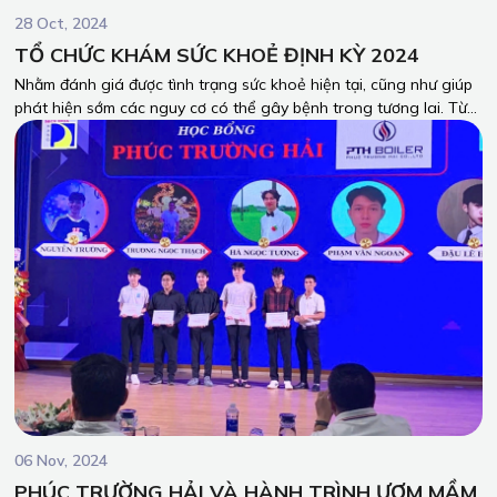
28 Oct, 2024
TỔ CHỨC KHÁM SỨC KHOẺ ĐỊNH KỲ 2024
Nhằm đánh giá được tình trạng sức khoẻ hiện tại, cũng như giúp
phát hiện sớm các nguy cơ có thể gây bệnh trong tương lai. Từ
đó giúp người lao động có kế hoạch cho việc chăm sóc sức khoẻ
bản thân và yên tâm công tác. Ngày 25/10/2024 vừa qua, PTH
Boiler đã tổ chức Khám sức khoẻ định kỳ cho toàn bộ người lao
động tại Bệnh Viện Đa Khoa Đồng Nai 2.
06 Nov, 2024
PHÚC TRƯỜNG HẢI VÀ HÀNH TRÌNH ƯƠM MẦM