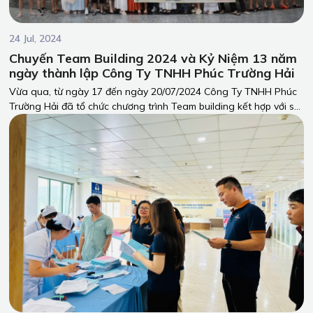
24 Jul, 2024
Chuyến Team Building 2024 và Kỷ Niệm 13 năm
ngày thành lập Công Ty TNHH Phúc Trường Hải
Vừa qua, từ ngày 17 đến ngày 20/07/2024 Công Ty TNHH Phúc
Trường Hải đã tổ chức chương trình Team building kết hợp với sự
kiện kỷ niệm 13 năm ngày thành lập công ty tại Phú Quốc - một
trong những hòn đảo xinh đẹp và nổi tiếng nhất Việt Nam.
Chuyến đi đã mang đến nhiều trải nghiệm đáng nhớ và đầy ý
nghĩa cho toàn thể nhân viên.