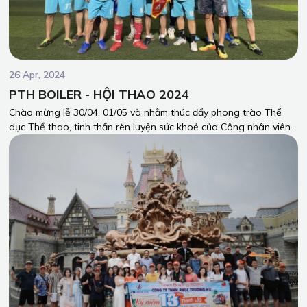
26 Apr, 2024
PTH BOILER - HỘI THAO 2024
Chào mừng lễ 30/04, 01/05 và nhằm thúc đẩy phong trào Thể
dục Thể thao, tinh thần rèn luyện sức khoẻ của Công nhân viên
Công ty Phúc Trường Hải (PTH). Những ngày qua, PTH Boiler đã
có các trải nghiệm giao lưu Hội thao thật đáng nhớ.