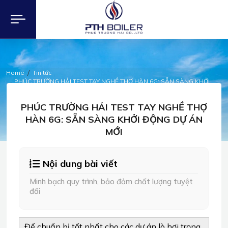
Home
Tin tức
PHÚC TRƯỜNG HẢI TEST TAY NGHỀ THỢ HÀN 6G: SẴN SÀNG KHỞI
ĐỘNG DỰ ÁN MỚI
TIN TỨC
PHÚC TRƯỜNG HẢI TEST TAY NGHỀ THỢ
HÀN 6G: SẴN SÀNG KHỞI ĐỘNG DỰ ÁN
MỚI
Nội dung bài viết
Minh bạch quy trình, bảo đảm chất lượng tuyệt
đối
Để chuẩn bị tốt nhất cho các dự án lò hơi trọng