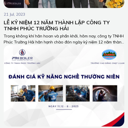
21 Jul, 2023
LỄ KỶ NIỆM 12 NĂM THÀNH LẬP CÔNG TY
TNHH PHÚC TRƯỜNG HẢI
Trong không khí hân hoan và phấn khởi, hôm nay, công ty TNHH
Phúc Trường Hải hân hạnh chào đón ngày kỷ niệm 12 năm thành
lập. Đây là cột mốc quan trọng, đáng tự hào trong hành trình
chinh phục thành công và đóng góp cho sự phát triển của
ngành công nghiệp lò hơi tại Việt Nam.