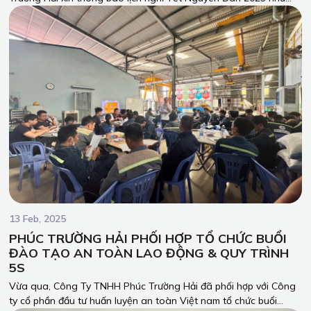
sau:
13 Feb, 2025
PHÚC TRƯỜNG HẢI PHỐI HỢP TỔ CHỨC BUỔI
ĐÀO TẠO AN TOÀN LAO ĐỘNG & QUY TRÌNH
5S
Vừa qua, Công Ty TNHH Phúc Trường Hải đã phối hợp với Công
ty cổ phần đầu tư huấn luyện an toàn Việt nam tổ chức buổi