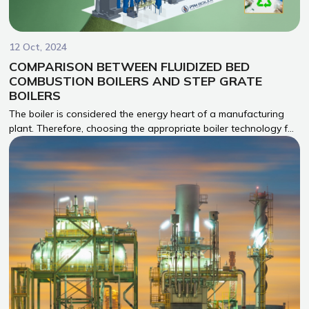
12 Oct, 2024
COMPARISON BETWEEN FLUIDIZED BED
COMBUSTION BOILERS AND STEP GRATE
BOILERS
The boiler is considered the energy heart of a manufacturing
plant. Therefore, choosing the appropriate boiler technology for
a unit utilizing heat for production is a key factor in determining
production stability, economic efficiency, and energy utilization
efficiency.