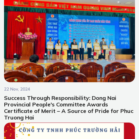
necessary knowledge and exercise caution when working with
boilers to ensure the safety of the equipment during operation!
22 Nov, 2024
Success Through Responsibility: Dong Nai
Provincial People's Committee Awards
Certificate of Merit – A Source of Pride for Phuc
Truong Hai