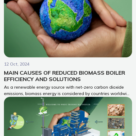
12 Oct, 2024
MAIN CAUSES OF REDUCED BIOMASS BOILER
EFFICIENCY AND SOLUTIONS
As a renewable energy source with net-zero carbon dioxide
emissions, biomass energy is considered by countries worldwide
as a key measure to achieve sustainable energy transition. In
this context, boilers—essential thermal energy conversion
equipment—play an increasingly important role in the
production process, supporting economic development.