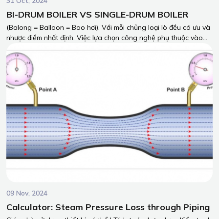
31 Oct, 2024
BI-DRUM BOILER VS SINGLE-DRUM BOILER
(Balong = Balloon = Bao hơi). Với mỗi chủng loại lò đều có ưu và
nhược điểm nhất định. Việc lựa chọn công nghệ phụ thuộc vào
nhu cầu sử dụng của mỗi doanh nghiệp. Sự lựa chọn công nghệ
lò hơi phù hợp là yếu tố quyết định cho sự ổn định vận hành của
thiết bị, ổn định sản xuất của doanh nghiệp, chi phí đầu tư trên
hiệu quả mang lại của thiết bị. Vậy nên, hy vọng bài viết có thể
đưa ra được câu trả lời cho quý khách hàng có thể nhìn nhận và
lựa chọn đúng công nghệ lò hơi cho doanh nghiệp của mình!
09 Nov, 2024
Calculator: Steam Pressure Loss through Piping