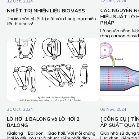
12 Oct, 2024
12 Oct, 2024
CÁC NGUYÊN N
NHIỆT TRỊ NHIÊN LIỆU BIOMASS
HIỆU SUẤT LÒ 
Tham khảo nhiệt trị một vài chủng loại nhiên
PHÁP
liệu Biomass!
Là nguồn năng lượn
ròng carbon dioxid
được các nước trên 
những biện pháp q
trình chuyển đổi n
bối cảnh này, nồi hơ
năng lượng nhiệt k
trình phát triển nề
càng quan trọng tr
31 Oct, 2024
09 Nov, 2024
LÒ HƠI 1 BALONG và LÒ HƠI 2
[ CÔNG CỤ ] T
BALONG
ÁP SUẤT QUA 
(Balong = Balloon = Bao hơi). Với mỗi chủng
Giúp nhà sử dụng th
loại lò đều có ưu và nhược điểm nhất định.
Lựa chọn, Kiểm tra