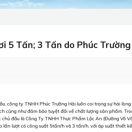
ơi 5 Tấn; 3 Tấn do Phúc Trường 
u, công ty TNHH Phúc Trường Hải luôn coi trọng sự hài lòng c
ch cũng như đảm bảo tuyệt đối về chất lượng sản phẩm. Tr
i các chủ đầu là Công Ty TNHH Thực Phẩm Lộc An (Đường Võ V
ần lượt có công suất 5tấn/h và 3 tấn/h, với áp suất thiết kế 