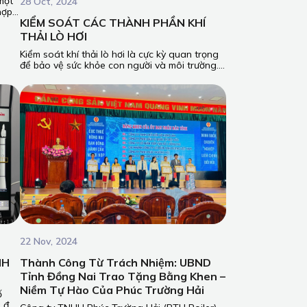
 một
28 Oct, 2024
hợp
KIỂM SOÁT CÁC THÀNH PHẦN KHÍ
nhiệt
định
THẢI LÒ HƠI
uả
Kiểm soát khí thải lò hơi là cực kỳ quan trọng
để bảo vệ sức khỏe con người và môi trường.
Nó giúp ngăn chặn ô nhiễm không khí, bảo vệ
nguồn nước và đất, đồng thời giảm thiểu biến
đổi khí hậu. Ngoài ra, việc kiểm soát khí thải
còn mang lại lợi ích kinh tế cho doanh nghiệp,
tiết kiệm năng lượng và nâng cao uy tín. Đây
không chỉ là yêu cầu pháp lý mà còn là trách
nhiệm xã hội và chiến lược phát triển bền
vững.
22 Nov, 2024
NH
Thành Công Từ Trách Nhiệm: UBND
Tỉnh Đồng Nai Trao Tặng Bằng Khen –
Niềm Tự Hào Của Phúc Trường Hải
ố
g đến