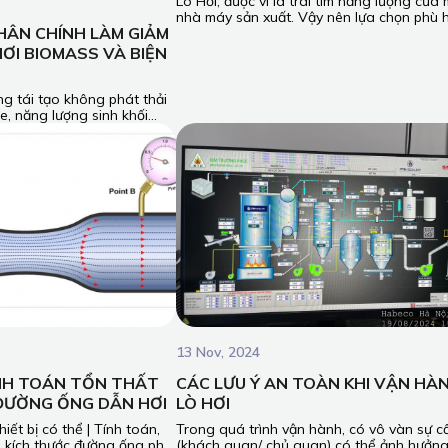
Lò Hơi, được ví là trái tim năng lượng của
nhà máy sản xuất. Vậy nên lựa chọn phù 
HÂN CHÍNH LÀM GIẢM
công nghệ lò hơi cho một đơn vị sử dụng 
sản xuất là yếu tố quyết định đến tính ổn 
HƠI BIOMASS VÀ BIỆN
cho sản xuất, tính hiệu quả kinh tế, hiệu q
sử dụng năng lượng.
g tái tạo không phát thải
e, năng lượng sinh khối
thế giới coi là một trong
uan trọng để đạt được quá
ăng lượng bền vững. Trong
i, là thiết bị chuyển đổi
hông thể thiếu trong quá
n kinh tế, đóng vai trò ngày
ong quá trình sản xuất.
13 Nov, 2024
ÍNH TOÁN TỔN THẤT
CÁC LƯU Ý AN TOÀN KHI VẬN HÀ
ĐƯỜNG ỐNG DẪN HƠI
LÒ HƠI
iết bị có thể | Tính toán,
Trong quá trình vận hành, có vô vàn sự c
 | kích thước đường ống phù
(khách quan/ chủ quan) có thể ảnh hưởn