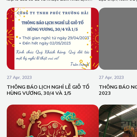
Việc lựa chọn công nghệ phụ thuộc vào nhu
hợp cho nhà máy sả
cầu sử dụng của mỗi doanh nghiệp. Sự lựa
chọn công nghệ lò hơi phù hợp là yếu tố quyết
định cho sự ổn định vận hành của thiết bị, ổn
định sản xuất của doanh nghiệp, chi phí đầu
tư trên hiệu quả mang lại của thiết bị. Vậy nên,
hy vọng bài viết có thể đưa ra được câu trả lời
cho quý khách hàng có thể nhìn nhận và lựa
chọn đúng công nghệ lò hơi cho doanh
nghiệp của mình!
27 Apr, 2023
27 Apr, 2023
THÔNG BÁO LỊCH NGHỈ LỄ GIỖ TỔ
THÔNG BÁO NG
HÙNG VƯƠNG, 30/4 VÀ 1/5
2023