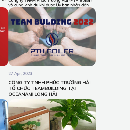
Công ty TNHH Phúc Trường Hải (PTH Boiler)
gười
vô cùng vinh dự khi được Ủy ban nhân dân
tỉnh Đồng Nai trao tặng giải thưởng dành cho
hi
những doanh nghiệp thực hiện xuất sắc nghĩa
àn
vụ thuế trong năm 2023.
27 Apr, 2023
CÔNG TY TNHH PHÚC TRƯỜNG HẢI
TỔ CHỨC TEAMBUILDING TẠI
OCEANAMI LONG HẢI