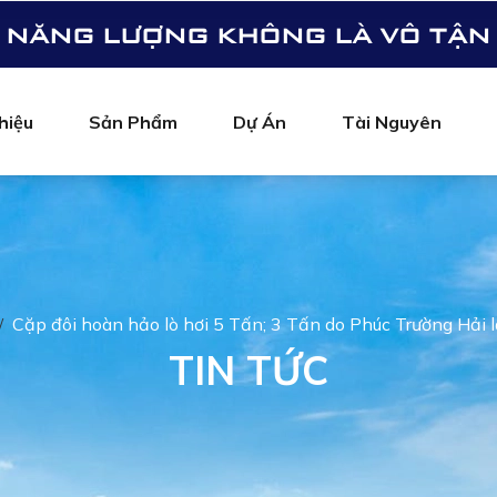
NĂNG LƯỢNG KHÔNG LÀ VÔ TẬN
hiệu
Sản Phẩm
Dự Án
Tài Nguyên
Cặp đôi hoàn hảo lò hơi 5 Tấn; 3 Tấn do Phúc Trường Hải l
TIN TỨC