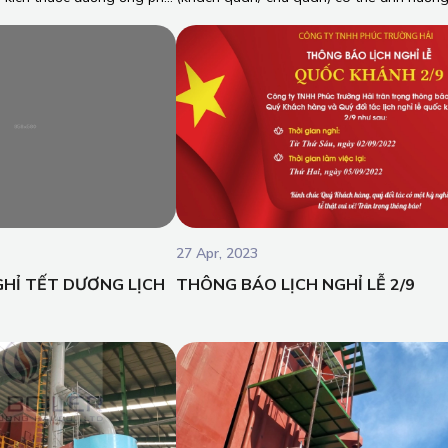
n xuất của mình!
thiết bị vận hành. Người quản lý thiết bị, n
vận hành trực tiếp thiết bị, người kiểm sửa
thiết bị cần có kiến thức và tính cẩn thận k
làm việc với Lò hơi để đảm bảo tính an to
trong quá trình vận hành của thiết bị!
27 Apr, 2023
HỈ TẾT DƯƠNG LỊCH
THÔNG BÁO LỊCH NGHỈ LỄ 2/9