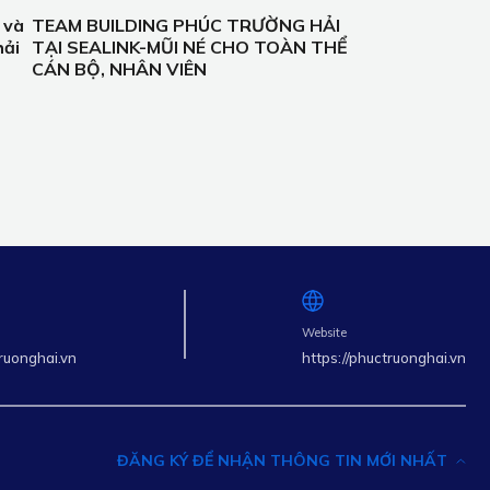
 và
TEAM BUILDING PHÚC TRƯỜNG HẢI
hải
TẠI SEALINK-MŨI NÉ CHO TOÀN THỂ
CÁN BỘ, NHÂN VIÊN
Website
ruonghai.vn
https://phuctruonghai.vn
ĐĂNG KÝ ĐỂ NHẬN THÔNG TIN MỚI NHẤT