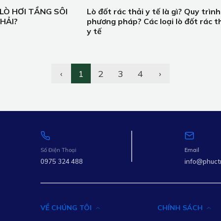
LÒ HƠI TẦNG SÔI
Lò đốt rác thải y tế là gì? Quy trình
HẢI?
phương pháp? Các loại lò đốt rác t
y tế
‹
1
2
3
4
›
Số Điện Thoại
Email
0975 324 488
info@phuct
VỀ CHÚNG TÔI
CHÍNH SÁCH