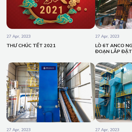
27 Apr, 2023
27 Apr, 2023
THƯ CHÚC TẾT 2021
LÒ 6T ANCO NG
ĐOẠN LẮP ĐẶT
27 Apr, 2023
27 Apr, 2023