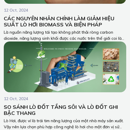
12 Oct, 2024
CÁC NGUYÊN NHÂN CHÍNH LÀM GIẢM HIỆU
SUẤT LÒ HƠI BIOMASS VÀ BIỆN PHÁP
Là nguồn năng lượng tái tạo không phát thải ròng carbon
dioxide, năng lượng sinh khối được các nước trên thế giới coi là
một trong những biện pháp quan trọng để đạt được quá trình
chuyển đổi năng lượng bền vững. Trong bối cảnh này, nồi hơi, là
thiết bị chuyển đổi năng lượng nhiệt không thể thiếu trong quá
trình phát triển nền kinh tế, đóng vai trò ngày càng quan trọng
trong quá trình sản xuất.
12 Oct, 2024
SO SÁNH LÒ ĐỐT TẦNG SÔI VÀ LÒ ĐỐT GHI
BẬC THANG
Lò Hơi, được ví là trái tim năng lượng của một nhà máy sản xuất.
Vậy nên lựa chọn phù hợp công nghệ lò hơi cho một đơn vị sử