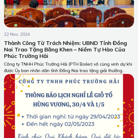
22 Nov, 2024
Thành Công Từ Trách Nhiệm: UBND Tỉnh Đồng
Nai Trao Tặng Bằng Khen – Niềm Tự Hào Của
Phúc Trường Hải
Công ty TNHH Phúc Trường Hải (PTH Boiler) vô cùng vinh dự khi
được Ủy ban nhân dân tỉnh Đồng Nai trao tặng giải thưởng
dành cho những doanh nghiệp thực hiện xuất sắc nghĩa vụ thuế
trong năm 2023.