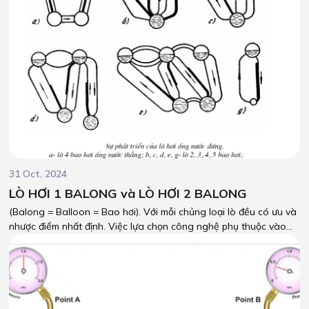
không chỉ là yêu cầu pháp lý mà còn là trách nhiệm xã hội và
chiến lược phát triển bền vững.
31 Oct, 2024
LÒ HƠI 1 BALONG và LÒ HƠI 2 BALONG
(Balong = Balloon = Bao hơi). Với mỗi chủng loại lò đều có ưu và
nhược điểm nhất định. Việc lựa chọn công nghệ phụ thuộc vào
nhu cầu sử dụng của mỗi doanh nghiệp. Sự lựa chọn công nghệ
lò hơi phù hợp là yếu tố quyết định cho sự ổn định vận hành của
thiết bị, ổn định sản xuất của doanh nghiệp, chi phí đầu tư trên
hiệu quả mang lại của thiết bị. Vậy nên, hy vọng bài viết có thể
đưa ra được câu trả lời cho quý khách hàng có thể nhìn nhận và