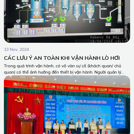
13 Nov, 2024
CÁC LƯU Ý AN TOÀN KHI VẬN HÀNH LÒ HƠI
Trong quá trình vận hành, có vô vàn sự cố (khách quan/ chủ
quan) có thể ảnh hưởng đến thiết bị vận hành. Người quản lý
thiết bị, người vận hành trực tiếp thiết bị, người kiểm sửa thiết bị
cần có kiến thức và tính cẩn thận khi làm việc với Lò hơi để đảm
bảo tính an toàn trong quá trình vận hành của thiết bị!