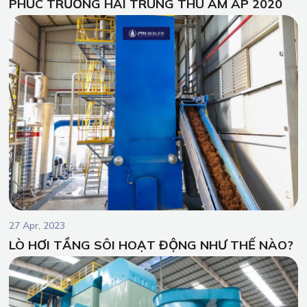
PHÚC TRƯỜNG HẢI TRUNG THU ẤM ÁP 2020
27 Apr, 2023
LÒ HƠI TẦNG SÔI HOẠT ĐỘNG NHƯ THẾ NÀO?