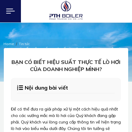
Home
Tin tức
BẠN CÓ BIẾT HIỆU SUẤT THỰC TẾ LÒ HƠI CỦA DOANH NGHIỆP MÌNH?
TIN TỨC
BẠN CÓ BIẾT HIỆU SUẤT THỰC TẾ LÒ HƠI
CỦA DOANH NGHIỆP MÌNH?
Nội dung bài viết
Để có thể đưa ra giải pháp xử lý một cách hiệu quả nhất
cho các vướng mắc mà lò hơi của Quý khách đang gặp
phải, Quý khách vui lòng cung cấp thông tin về hiện trạng
lò hơi vào biểu mẫu dưới đây. Chúng tôi tin tưởng sẽ