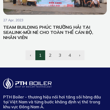
27 Apr, 2023
TEAM BUILDING PHÚC TRƯỜNG HẢI TẠI
SEALINK-MŨI NÉ CHO TOÀN THỂ CÁN BỘ,
NHÂN VIÊN
‹
1
2
3
4
›
PTH Boiler - thương hiệu nồi hơi tầng sôi hàng đầu
tại Việt Nam và từng bước khẳng định vị thế trong
khu vực Đông Nam Á.