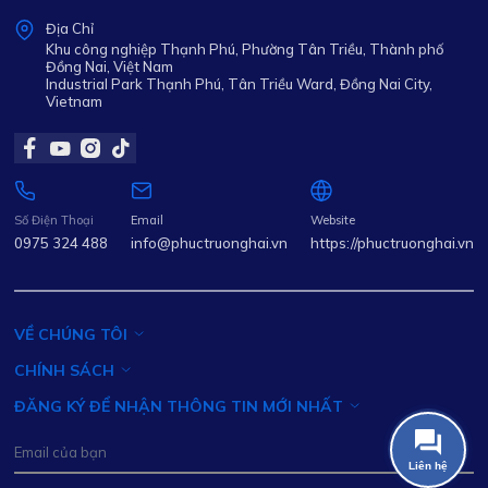
Địa Chỉ
Khu công nghiệp Thạnh Phú, Phường Tân Triều, Thành phố
Đồng Nai, Việt Nam
Industrial Park Thạnh Phú, Tân Triều Ward, Đồng Nai City,
Vietnam
Số Điện Thoại
Email
Website
0975 324 488
info@phuctruonghai.vn
https://phuctruonghai.vn
VỀ CHÚNG TÔI
CHÍNH SÁCH
ĐĂNG KÝ ĐỂ NHẬN THÔNG TIN MỚI NHẤT